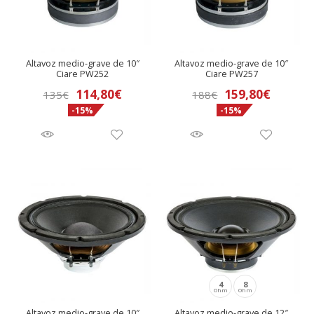
Altavoz medio-grave de 10″
Altavoz medio-grave de 10″
Ciare PW252
Ciare PW257
El
El
El
El
114,80
€
159,80
€
135
€
188
€
-15%
-15%
precio
precio
precio
precio
original
actual
original
actual
era:
es:
era:
es:
135€.
114,80€.
188€.
159,80€
4
8
Ohm
Ohm
Altavoz medio-grave de 10″
Altavoz medio-grave de 12″