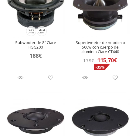
2+2
4+4
Ohm
Ohm
Subwoofer de 8″ Ciare
Supertweeter de neodimio
HSG200
500w con cuerpo de
aluminio Ciare CT440
188
€
El
El
115,70
€
178
€
-35%
precio
precio
original
actual
era:
es:
178€.
115,70€