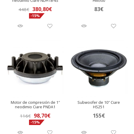
neodimio Ciare NDH18-4S
HM500
380,80
€
83
€
448
€
-15%
Motor de compresión de 1″
Subwoofer de 10″ Ciare
neodimio Ciare PNDA1
HS251
El
El
98,70
€
155
€
116
€
-15%
precio
precio
original
actual