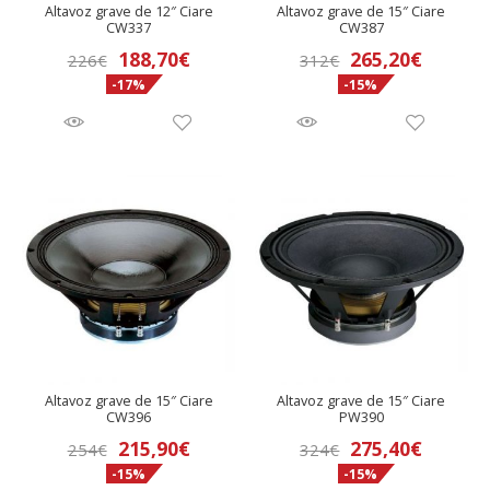
Altavoz grave de 12″ Ciare
Altavoz grave de 15″ Ciare
CW337
CW387
El
El
El
El
188,70
€
265,20
€
226
€
312
€
-17%
-15%
precio
precio
precio
precio
original
actual
original
actual
era:
es:
era:
es:
226€.
188,70€.
312€.
265,20€
Altavoz grave de 15″ Ciare
Altavoz grave de 15″ Ciare
CW396
PW390
El
El
El
El
215,90
€
275,40
€
254
€
324
€
-15%
-15%
precio
precio
precio
precio