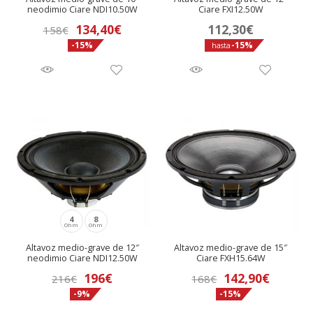
neodimio Ciare NDI10.50W
Ciare FXI12.50W
El
El
134,40
€
112,30
€
158
€
-15%
-15%
precio
precio
hasta
original
actual
era:
es:
158€.
134,40€.
4
8
Ohm
Ohm
Altavoz medio-grave de 12″
Altavoz medio-grave de 15″
neodimio Ciare NDI12.50W
Ciare FXH15.64W
El
El
196
€
142,90
€
216
€
168
€
-9%
-15%
precio
precio