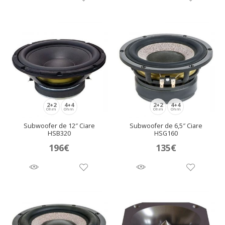
era:
es:
116€.
98,70€.
2+2
4+4
2+2
4+4
Ohm
Ohm
Ohm
Ohm
Subwoofer de 12″ Ciare
Subwoofer de 6,5″ Ciare
HSB320
HSG160
196
€
135
€