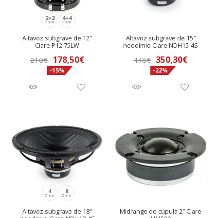
2+2
4+4
Ohm
Ohm
Altavoz subgrave de 12″
Altavoz subgrave de 15″
Ciare P12.75LW
neodimio Ciare NDH15-4S
El
El
178,50
€
350,30
€
210
€
448
€
-15%
-22%
precio
precio
original
actual
era:
es:
448€.
350,30€
4
8
Ohm
Ohm
Altavoz subgrave de 18″
Midrange de cúpula 2″ Ciare