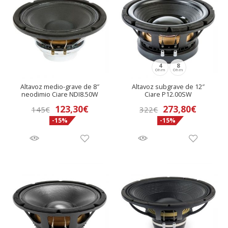
4
8
Ohm
Ohm
Altavoz medio-grave de 8″
Altavoz subgrave de 12″
neodimio Ciare NDI8.50W
Ciare P12.00SW
El
El
123,30
€
273,80
€
145
€
322
€
-15%
-15%
precio
precio
original
actual
era:
es:
145€.
123,30€.