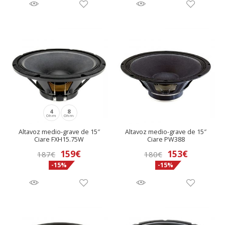
original
actual
era:
es:
168€.
142,90€
4
8
Ohm
Ohm
Altavoz medio-grave de 15″
Altavoz medio-grave de 15″
Ciare FXH15.75W
Ciare PW388
El
El
159
€
153
€
187
€
180
€
-15%
-15%
precio
precio
original
actual
era:
es:
180€.
153€.