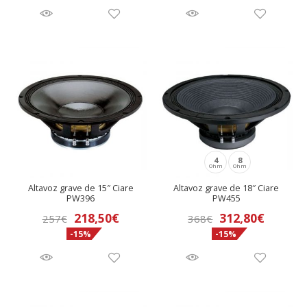
original
actual
original
actual
era:
es:
era:
es:
254€.
215,90€.
324€.
275,40€
4
8
Ohm
Ohm
Altavoz grave de 15″ Ciare
Altavoz grave de 18″ Ciare
PW396
PW455
El
El
218,50
€
312,80
€
257
€
368
€
-15%
-15%
precio
precio
original
actual
era:
es:
257€.
218,50€.