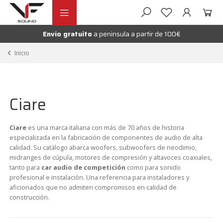
Ir
Ir
andir
a
al
la
contenido
Envío gratuito
a peninsula a partir de 100€
nú
navegación
andir
Inicio
nú
andir
Ciare
nú
Ciare
es una marca italiana con más de 70 años de historia
especializada en la fabricación de componentes de audio de alta
calidad. Su catálogo abarca woofers, subwoofers de neodimio,
midranges de cúpula, motores de compresión y altavoces coaxiales,
tanto para
car audio de competición
como para sonido
profesional e instalación. Una referencia para instaladores y
aficionados que no admiten compromisos en calidad de
construcción.