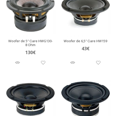
Woofer de 5″ Ciare HWG130-
Woofer de 6,5″ Ciare HW159
8 Ohm
43
€
130
€