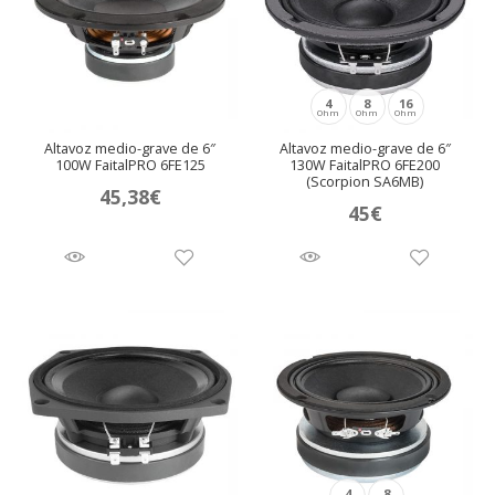
andir
4
8
16
Ohm
Ohm
Ohm
andir
Altavoz medio-grave de 6″
Altavoz medio-grave de 6″
nú
100W FaitalPRO 6FE125
130W FaitalPRO 6FE200
(Scorpion SA6MB)
45,38
€
nú
45
€
andir
nú
4
8