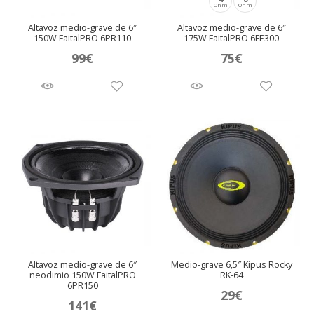
Ohm
Ohm
Altavoz medio-grave de 6″
Altavoz medio-grave de 6″
150W FaitalPRO 6PR110
175W FaitalPRO 6FE300
99
€
75
€
Altavoz medio-grave de 6″
Medio-grave 6,5″ Kipus Rocky
neodimio 150W FaitalPRO
RK-64
6PR150
29
€
141
€