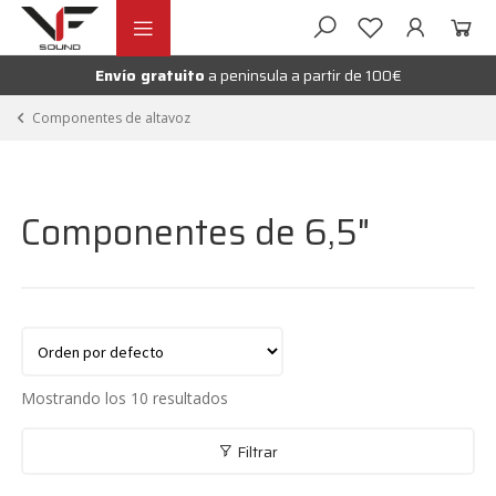
Ir
Ir
andir
a
al
la
contenido
Envío gratuito
a peninsula a partir de 100€
nú
navegación
andir
Componentes de altavoz
nú
andir
Componentes de 6,5"
nú
andir
nú
andir
Mostrando los 10 resultados
nú
Filtrar