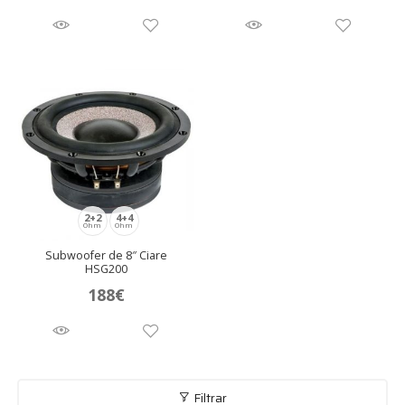
2+2
4+4
Ohm
Ohm
Subwoofer de 8″ Ciare
HSG200
188
€
Filtrar