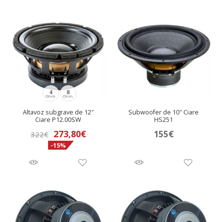
4
8
Ohm
Ohm
Altavoz subgrave de 12″
Subwoofer de 10″ Ciare
Ciare P12.00SW
HS251
273,80
€
155
€
322
€
-15%