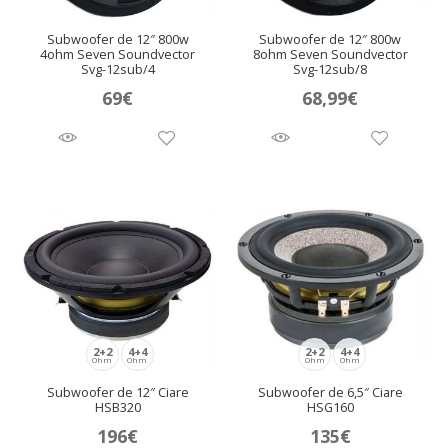
Subwoofer de 12″ 800w
Subwoofer de 12″ 800w
4ohm Seven Soundvector
8ohm Seven Soundvector
Svg-12sub/4
Svg-12sub/8
69
€
68,99
€
2+2
4+4
2+2
4+4
Ohm
Ohm
Ohm
Ohm
Subwoofer de 12″ Ciare
Subwoofer de 6,5″ Ciare
HSB320
HSG160
196
€
135
€