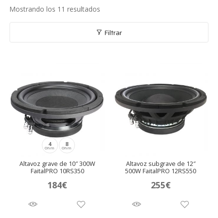
nú
Mostrando los 11 resultados
Filtrar
andir
nú
4
8
Ohm
Ohm
Altavoz grave de 10″ 300W
Altavoz subgrave de 12″
FaitalPRO 10RS350
500W FaitalPRO 12RS550
184
€
255
€