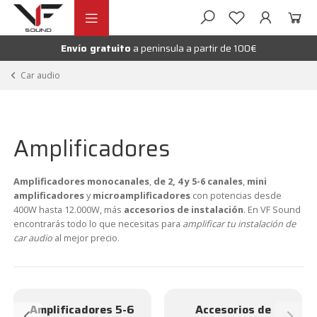
Ir
Ir
andir
a
al
la
contenido
Envío gratuito
a peninsula a partir de 100€
nú
andir
navegación
Car audio
nú
andir
nú
andir
Amplificadores
nú
andir
Amplificadores monocanales
,
de 2, 4 y 5-6 canales
,
mini
amplificadores
y
microamplificadores
con potencias desde
nú
andir
400W hasta 12.000W, más
accesorios de instalación
. En VF Sound
encontrarás todo lo que necesitas para
amplificar tu instalación de
nú
car audio
al mejor precio.
andir
nú
andir
Amplificadores 5-6
Accesorios de
nú
andir