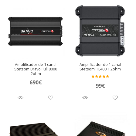
Amplificador de 1 canal
Amplificador de 1 canal
Stetsom Bravo Full 8000
Stetsom HL400.1 2ohm
2ohm
690
€
Valora
99
€
do en
5.00
de 5