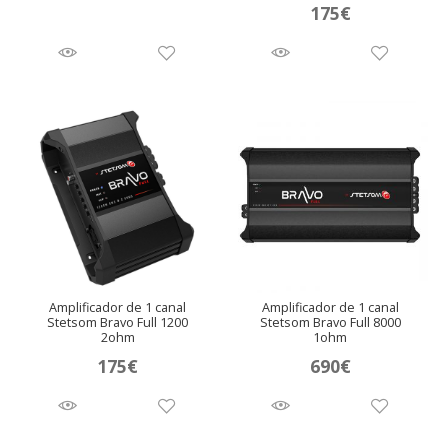
Valora
175
€
do en
5.00
de 5
Amplificador de 1 canal
Amplificador de 1 canal
Stetsom Bravo Full 1200
Stetsom Bravo Full 8000
2ohm
1ohm
175
€
690
€