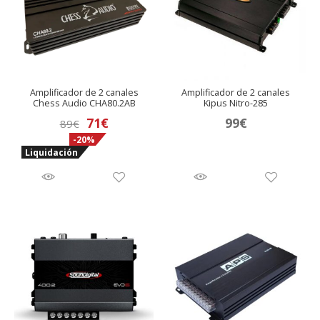
Amplificador de 2 canales
Amplificador de 2 canales
Chess Audio CHA80.2AB
Kipus Nitro-285
El
El
71
€
99
€
89
€
-20%
precio
precio
Liquidación
original
actual
era:
es:
89€.
71€.