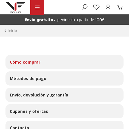
Ir
Ir
andir
a
al
la
contenido
Envío gratuito
a peninsula a partir de 100€
nú
navegación
andir
Inicio
nú
andir
nú
Cómo comprar
Métodos de pago
Envío, devolución y garantía
Cupones y ofertas
Contacto