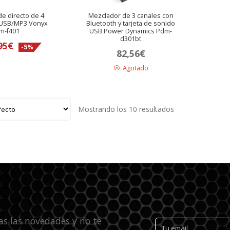
e directo de 4
Mezclador de 3 canales con
 USB/MP3 Vonyx
Bluetooth y tarjeta de sonido
m-f401
USB Power Dynamics Pdm-
d301bt
l
El
95
€
-5%
82,56
€
recio
precio
Agotado
riginal
actual
ra:
es:
9,83€.
95€.
Mostrando los 10 resultados
as las novedades y no te