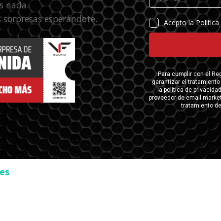
s nada.
 sorpresas esperándote.
ses