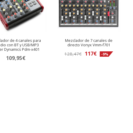
ador de 4 canales para
Mezclador de 7 canales de
udio con BT y USB/MP3
directo Vonyx Vmm-f701
er Dynamics Pdm-x401
El
El
117
€
128,47
€
-9%
109,95
€
precio
precio
original
actual
era:
es:
128,47€.
117€.