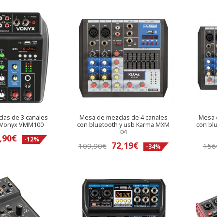
las de 3 canales
Mesa de mezclas de 4 canales
Mesa 
 Vonyx VMM100
con bluetooth y usb Karma MXM
con bl
04
El
,90
€
-12%
El
El
72,19
€
109,90
€
156
-34%
ecio
precio
precio
precio
ginal
actual
original
actual
:
es:
era:
es:
95€.
49,90€.
109,90€.
72,19€.