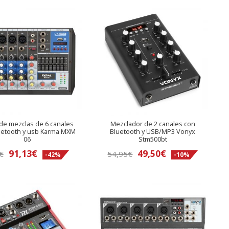
de mezclas de 6 canales
Mezclador de 2 canales con
uetooth y usb Karma MXM
Bluetooth y USB/MP3 Vonyx
06
Stm500bt
El
El
El
El
91,13
€
49,50
€
€
54,95
€
-42%
-10%
precio
precio
precio
precio
original
actual
original
actual
era:
es:
era:
es:
156€.
91,13€.
54,95€.
49,50€.