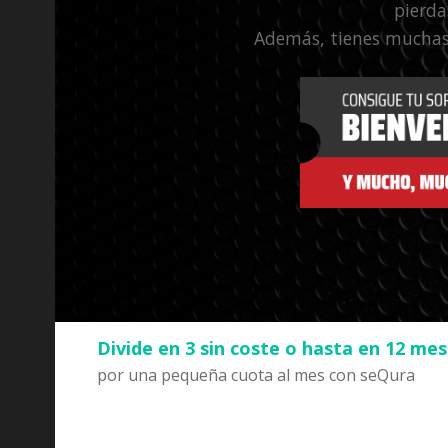
pierda
Además, tienes muchas
Divide en 3 sin coste o hasta en 12 me
por una pequeña cuota al mes con seQura