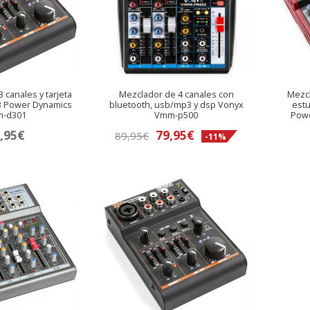
 canales y tarjeta
Mezclador de 4 canales con
Mezcl
B Power Dynamics
bluetooth, usb/mp3 y dsp Vonyx
est
m-d301
Vmm-p500
Pow
El
El
,95
€
79,95
€
89,95
€
-11%
precio
precio
original
actual
era:
es:
89,95€.
79,95€.