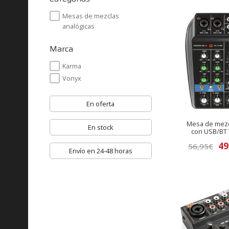
Mesas de mezclas
analógicas
Marca
Karma
Vonyx
En oferta
Mesa de mezc
En stock
con USB/BT
El
49
56,95
€
Envío en 24-48 horas
pr
ori
era
56,