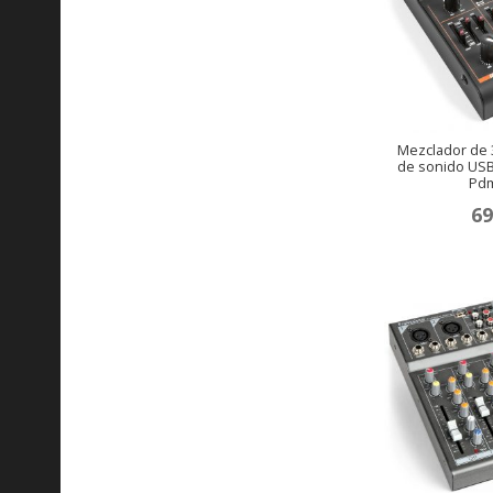
Mezclador de 3
de sonido US
Pd
69