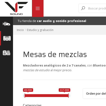
Ir
Ir
Búsqueda
de
a
al
productos
la
contenido
navegación
Tu tienda de
car audio y sonido profesional
Inicio
Estudio y grabación
Mesas de mezclas
Mezcladores analógicos de 2 a 7 canales
, con
Bluetoo
mezclas de estudio
al mejor precio.
49,00€
117,00€
Categorías