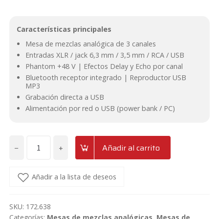
original
actual
Características principales
era:
es:
Mesa de mezclas analógica de 3 canales
Entradas XLR / jack 6,3 mm / 3,5 mm / RCA / USB
56,95€.
49,90€.
Phantom +48 V | Efectos Delay y Echo por canal
Bluetooth receptor integrado | Reproductor USB
MP3
Grabación directa a USB
Alimentación por red o USB (power bank / PC)
−
+
Añadir al carrito
Mesa
de
mezclas
Añadir a la lista de deseos
de
3
SKU:
172.638
canales
Categorías:
Mesas de mezclas analógicas
,
Mesas de