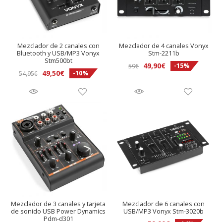
Mezclador de 2 canales con
Mezclador de 4 canales Vonyx
Bluetooth y USB/MP3 Vonyx
Stm-2211b
Stm500bt
El
El
49,90
€
-15%
59
€
El
El
49,50
€
-10%
54,95
€
precio
precio
precio
precio
original
actual
original
actual
era:
es:
era:
es:
59€.
49,90€.
54,95€.
49,50€.
Mezclador de 3 canales y tarjeta
Mezclador de 6 canales con
de sonido USB Power Dynamics
USB/MP3 Vonyx Stm-3020b
Pdm-d301