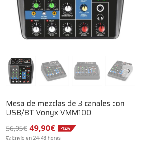
Mesa de mezclas de 3 canales con
USB/BT Vonyx VMM100
El
El
49,90
€
56,95
€
-12%
Envío en 24-48 horas
precio
precio