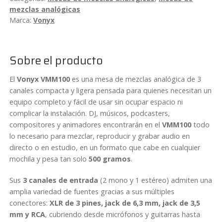
con
mezclas analógicas
USB/BT
Marca:
Vonyx
Vonyx
VMM100
Sobre el producto
cantidad
El
Vonyx VMM100
es una mesa de mezclas analógica de 3
canales compacta y ligera pensada para quienes necesitan un
equipo completo y fácil de usar sin ocupar espacio ni
complicar la instalación. DJ, músicos, podcasters,
compositores y animadores encontrarán en el
VMM100
todo
lo necesario para mezclar, reproducir y grabar audio en
directo o en estudio, en un formato que cabe en cualquier
mochila y pesa tan solo
500 gramos
.
Sus
3 canales de entrada
(2 mono y 1 estéreo) admiten una
amplia variedad de fuentes gracias a sus múltiples
conectores:
XLR de 3 pines, jack de 6,3 mm, jack de 3,5
mm y RCA
, cubriendo desde micrófonos y guitarras hasta