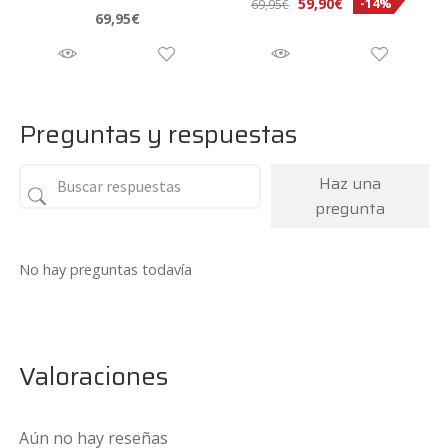
El
El
59,90
€
-14%
69,95
€
69,95
€
precio
precio
original
actual
era:
es:
69,95€.
59,90€.
Preguntas y respuestas
Haz una
pregunta
No hay preguntas todavía
Valoraciones
Aún no hay reseñas