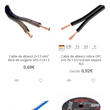
andir
0.75
1.5
2.5
4
mm²
mm²
mm²
mm²
Cable de altavoz 2×1.5 mm²
Cable de altavoz cobre OFC
nú
andir
libre de oxígeno APS CCA1.5
2×0.75/1.5/2.5/4 mm Ampire
XLS
0,69
€
nú
andir
0,92
€
Desde
nú
andir
nú
andir