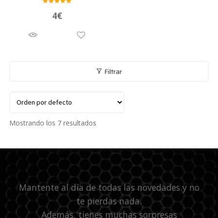
Valora
4
€
do en
5.00
de 5
Filtrar
Mostrando los 7 resultados
Mantente al día de todas las novedades y no
te pierdas nada.
Además, tienes muchas sorpresas