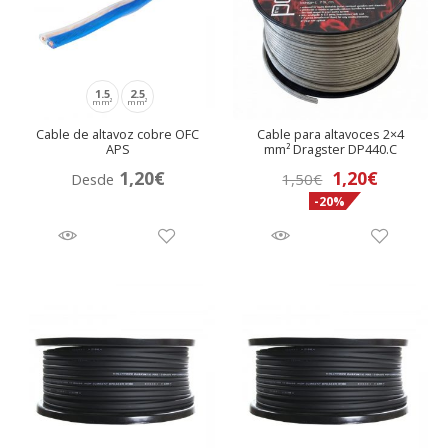
nú
1.5
2.5
mm²
mm²
Cable de altavoz cobre OFC
Cable para altavoces 2×4
APS
mm² Dragster DP440.C
El
El
1,20
€
1,20
€
Desde
1,50
€
-20%
precio
precio
original
actual
era:
es:
1,50€.
1,20€.