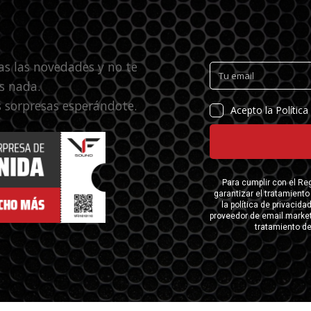
as las novedades y no te
s nada.
 sorpresas esperándote.