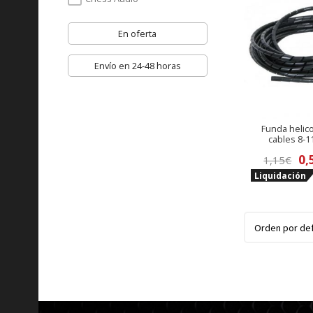
En oferta
Envío en 24-48 horas
Funda helico
cables 8-1
El
0,
1,15
€
Liquidación
pr
ori
era
1,1