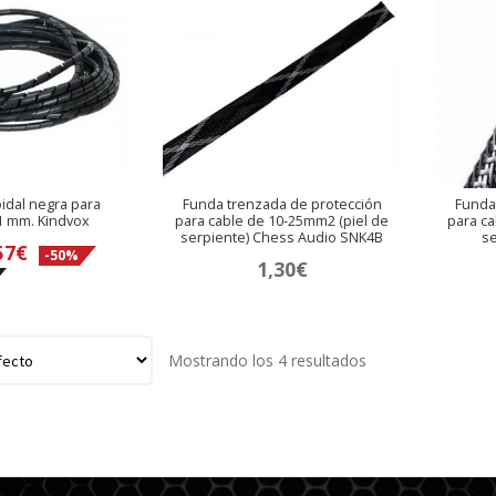
idal negra para
Funda trenzada de protección
Funda
1 mm. Kindvox
para cable de 10-25mm2 (piel de
para ca
serpiente) Chess Audio SNK4B
se
El
57
€
-50%
1,30
€
ecio
precio
ginal
actual
:
es:
Mostrando los 4 resultados
5€.
0,57€.