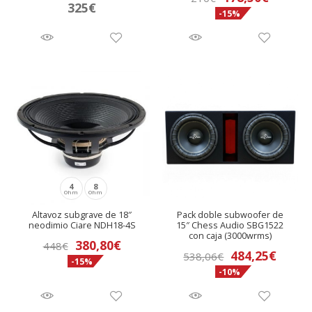
nú
325
€
-15%
4
8
Ohm
Ohm
Altavoz subgrave de 18″
Pack doble subwoofer de
neodimio Ciare NDH18-4S
15″ Chess Audio SBG1522
con caja (3000wrms)
380,80
€
448
€
El
El
484,25
€
538,06
€
-15%
-10%
precio
preci
original
actua