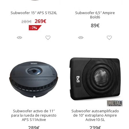
Subwoofer 15″ APS S152XL
Subwoofer 6,5″ Ampire
Bold6
El
El
269
€
289
€
89
€
-7%
precio
precio
original
actual
era:
es:
289€.
269€.
Subwoofer activo de 11″
Subwoofer autoamplificado
para la rueda de repuesto
de 10″ extraplano Ampire
APS S11Active
Active10-SL
289
€
239
€