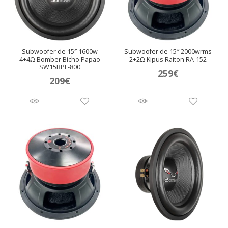
Subwoofer de 15″ 1600w
Subwoofer de 15″ 2000wrms
4+4Ω Bomber Bicho Papao
2+2Ω Kipus Raiton RA-152
SW15BPF-800
259
€
209
€