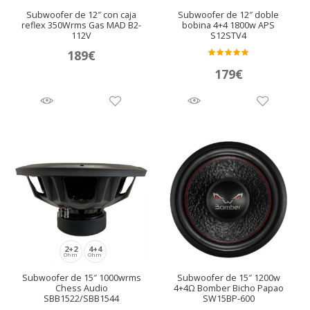
Subwoofer de 12″ con caja
Subwoofer de 12″ doble
reflex 350Wrms Gas MAD B2-
bobina 4+4 1800w APS
112V
S12STV4
189
€
Valora
179
€
do en
5.00
de 5
2+2
4+4
Ohm
Ohm
Subwoofer de 15″ 1000wrms
Subwoofer de 15″ 1200w
Chess Audio
4+4Ω Bomber Bicho Papao
SBB1522/SBB1544
SW15BP-600