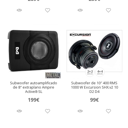
2+2
4+4
Ohm
Ohm
Subwoofer autoamplificado
Subwoofer de 10″ 400 RMS
de 8″ extraplano Ampire
1000 W Excursion SHX.v2 10
Active8-SL
D2 D4
199
€
99
€