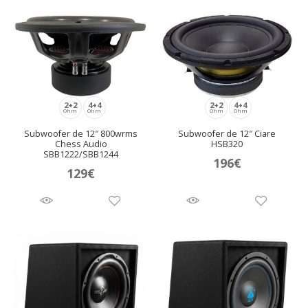
2+2
4+4
2+2
4+4
Ohm
Ohm
Ohm
Ohm
Subwoofer de 12″ 800wrms
Subwoofer de 12″ Ciare
Chess Audio
HSB320
SBB1222/SBB1244
196
€
129
€