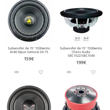
2+2
4+4
Ohm
Ohm
Subwoofer de 15″ 1500wrms
Subwoofer de 15″ 1500wrms
4+4Ω Kipus Samurai SA-15
Chess Audio
SBC1522/SBC1544
159
€
199
€