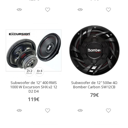
2+2
4+4
Ohm
Ohm
Subwoofer de 12″ 400 RMS
Subwoofer de 12″ 500w 4Ω
1000 W Excursion SHX.v2 12
Bomber Carbon SW12CB
D2 D4
79
€
119
€