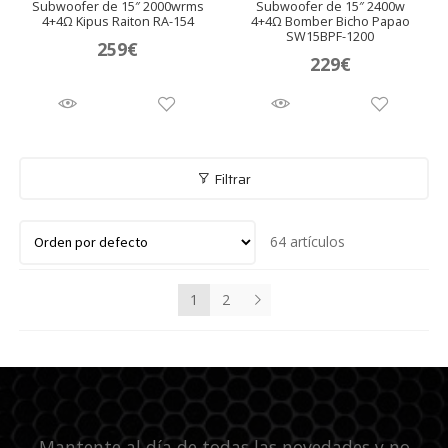
Subwoofer de 15″ 2000wrms
Subwoofer de 15″ 2400w
4+4Ω Kipus Raiton RA-154
4+4Ω Bomber Bicho Papao
SW15BPF-1200
259
€
229
€
Filtrar
64 artículos
1
2
Mantente al día de todas las novedades y no