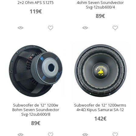
2+2 Ohm APS S12T5
4ohm Seven Soundvector
Svg-12sub600/4
119
€
89
€
Subwoofer de 12″ 1200w
Subwoofer de 12″ 1200wrms
8ohm Seven Soundvector
4+4Ω Kipus Samurai SA-12
Svg-12sub600/8
142
€
89
€