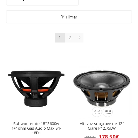
nú
andir
Filtrar
nú
andir
1
2
nú
andir
nú
andir
nú
andir
nú
andir
nú
andir
2+2
4+4
Ohm
Ohm
nú
Subwoofer de 18″ 3600w
Altavoz subgrave de 12″
andir
1+1ohm Gas Audio Max S1-
Ciare P12.75LW
18D1
178,50
€
210
€