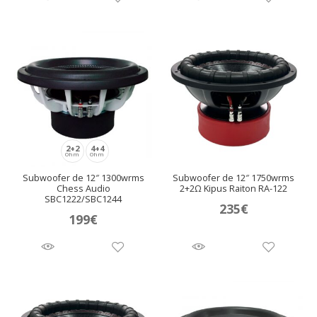
2+2
4+4
Ohm
Ohm
Subwoofer de 12″ 1300wrms
Subwoofer de 12″ 1750wrms
Chess Audio
2+2Ω Kipus Raiton RA-122
SBC1222/SBC1244
235
€
199
€