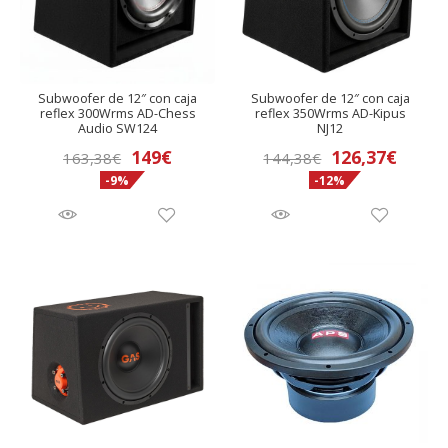
Subwoofer de 12″ con caja
Subwoofer de 12″ con caja
reflex 300Wrms AD-Chess
reflex 350Wrms AD-Kipus
Audio SW124
NJ12
El
El
El
El
149
€
126,37
€
163,38
€
144,38
€
-9%
-12%
precio
precio
precio
preci
original
actual
original
actua
era:
es:
era:
es:
163,38€.
149€.
144,38€.
126,3