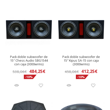
era:
es:
538,06€.
484,2
Pack doble subwoofer de
Pack doble subwoofer de
15″ Chess Audio SBG1544
15″ Kipus SA-15 con caja
con caja (3000wrms)
(3000wrms)
El
El
El
El
484,25
€
412,25
€
538,06
€
458,06
€
-10%
-10%
precio
precio
precio
preci
original
actual
original
actua
era:
es:
era:
es:
538,06€.
484,25€.
458,06€.
412,2