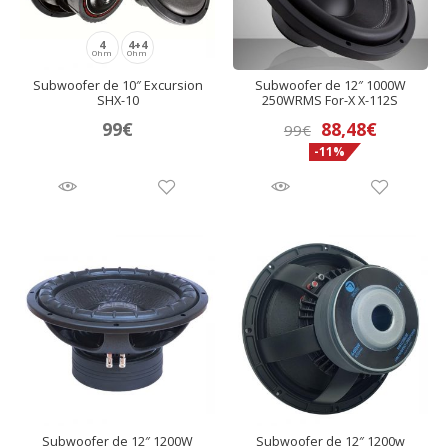
4
4+4
Ohm
Ohm
Subwoofer de 10″ Excursion
Subwoofer de 12″ 1000W
SHX-10
250WRMS For-X X-112S
El
El
99
€
88,48
€
99
€
-11%
precio
precio
original
actual
era:
es:
99€.
88,48€.
Subwoofer de 12″ 1200W
Subwoofer de 12″ 1200w