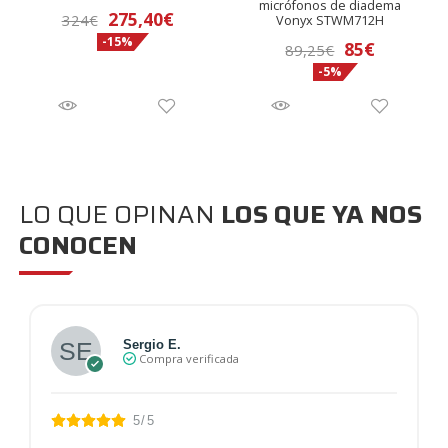
micrófonos de diadema
El
El
275,40
€
324
€
Vonyx STWM712H
-15%
precio
precio
El
El
85
€
89,25
€
original
actual
-5%
precio
precio
era:
es:
original
actual
324€.
275,40€.
era:
es:
89,25€.
85€.
LO QUE OPINAN
LOS QUE YA NOS
CONOCEN
Sergio E.
Compra verificada
5/5