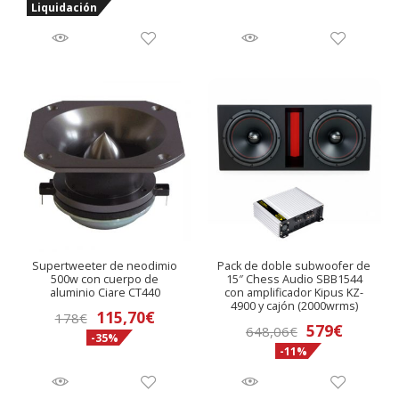
Liquidación
original
actual
era:
es:
98€.
49€.
Supertweeter de neodimio
Pack de doble subwoofer de
500w con cuerpo de
15″ Chess Audio SBB1544
aluminio Ciare CT440
con amplificador Kipus KZ-
4900 y cajón (2000wrms)
El
El
115,70
€
178
€
El
El
579
€
648,06
€
-35%
precio
precio
-11%
precio
precio
original
actual
original
actual
era:
es: