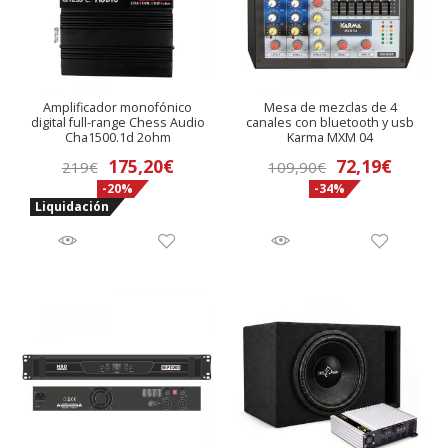
Amplificador monofónico
Mesa de mezclas de 4
digital full-range Chess Audio
canales con bluetooth y usb
Cha1500.1d 2ohm
Karma MXM 04
El
El
El
El
175,20
€
72,19
€
219
€
109,90
€
-20%
-34%
precio
precio
precio
precio
Liquidación
original
actual
original
actual
era:
es:
era:
es:
219€.
175,20€.
109,90€.
72,19€