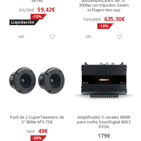
SB165
autoamplificados de 15″
3000w con trípodes Seven
El
El
59,42
€
69,90
€
sv15apro-tws-asp
-15%
precio
precio
El
El
635,30
€
705,88
€
Liquidación
original
actual
-10%
precio
preci
era:
es:
original
actua
69,90€.
59,42€.
era:
es:
705,88€.
635,3
Pack de 2 SuperTweeters de
Amplificador 5 canales 800W
5″ 800w APS T58
para coche SounDigital 800.5
EVO6
El
El
49
€
98
€
179
€
-50%
precio
precio