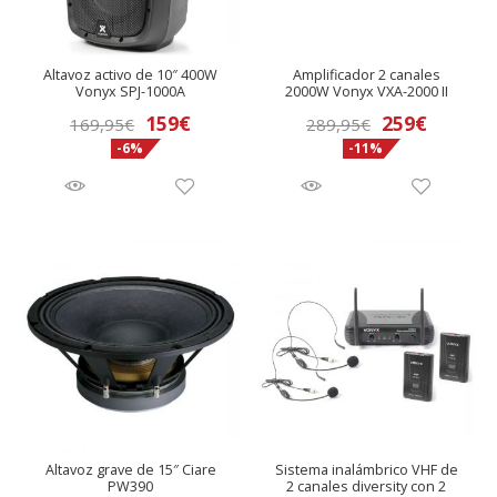
Altavoz activo de 10″ 400W
Amplificador 2 canales
Vonyx SPJ-1000A
2000W Vonyx VXA-2000 II
El
El
El
El
159
€
259
€
169,95
€
289,95
€
-6%
-11%
precio
precio
precio
precio
original
actual
original
actual
era:
es:
era:
es:
169,95€.
159€.
289,95€.
259€.
Altavoz grave de 15″ Ciare
Sistema inalámbrico VHF de
PW390
2 canales diversity con 2