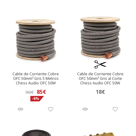
Cable de Corriente Cobre
Cable de Corriente Cobre
OFC 50mm² Gris 5 Metros
OFC 50mm² Gris al Corte
Chess Audio OFC 50W
Chess Audio OFC 50W
El
El
85
€
18
€
90
€
-6%
precio
precio
original
actual
era:
es:
90€.
85€.