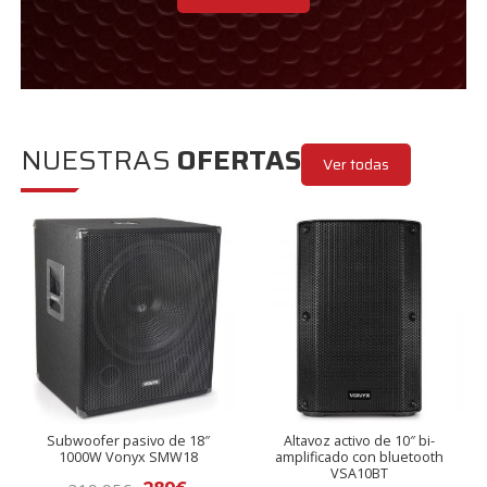
NUESTRAS
OFERTAS
Ver todas
Subwoofer pasivo de 18″
Altavoz activo de 10″ bi-
1000W Vonyx SMW18
amplificado con bluetooth
VSA10BT
El
El