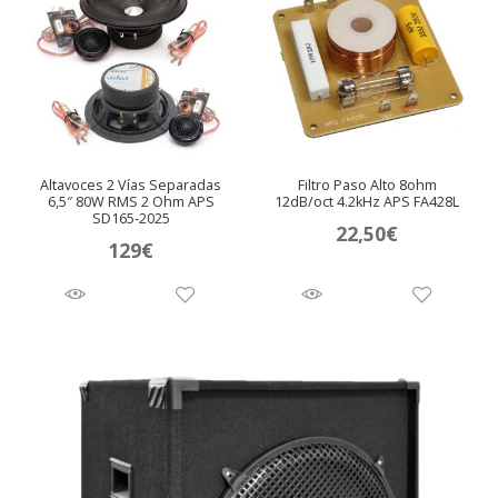
Altavoces 2 Vías Separadas
Filtro Paso Alto 8ohm
6,5″ 80W RMS 2 Ohm APS
12dB/oct 4.2kHz APS FA428L
SD165-2025
22,50
€
129
€