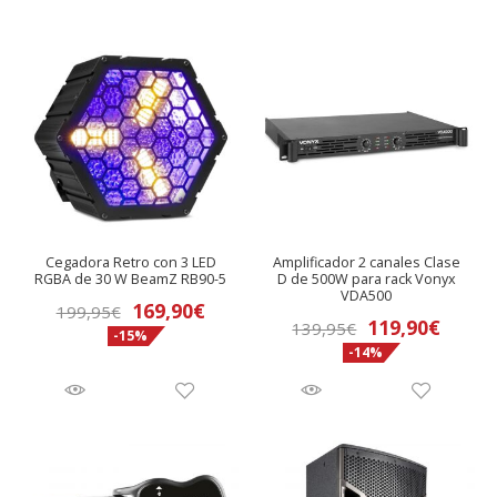
era:
es:
era:
es:
259,95€.
229€.
174,95€.
139,9
Cegadora Retro con 3 LED
Amplificador 2 canales Clase
RGBA de 30 W BeamZ RB90-5
D de 500W para rack Vonyx
VDA500
El
El
169,90
€
199,95
€
El
El
119,90
€
139,95
€
-15%
precio
precio
-14%
precio
preci
original
actual
original
actua
era:
es:
era:
es:
199,95€.
169,90€.
139,95€.
119,9