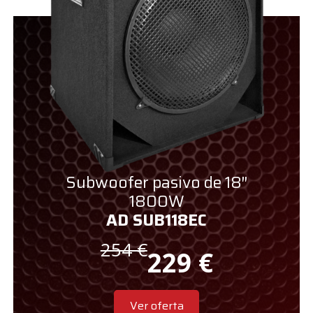
 18″
Subwoofer pasivo de 18″
Sub
1800W
AD SUB118EC
254 €
229
€
Ver oferta