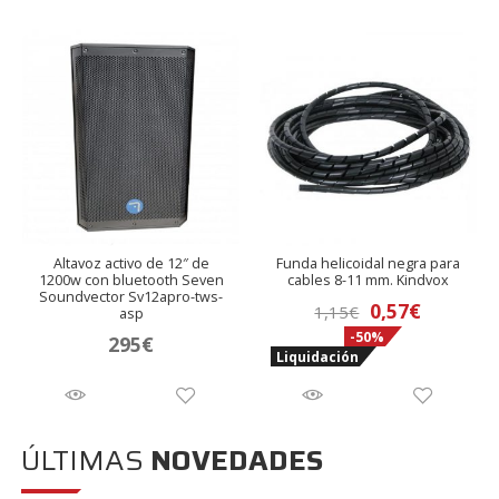
era:
es:
178€.
115,70€.
648,06€.
579€.
Altavoz activo de 12″ de
Funda helicoidal negra para
1200w con bluetooth Seven
cables 8-11 mm. Kindvox
Soundvector Sv12apro-tws-
El
El
0,57
€
1,15
€
asp
-50%
precio
precio
295
€
Liquidación
original
actual
era:
es:
1,15€.
0,57€.
ÚLTIMAS
NOVEDADES