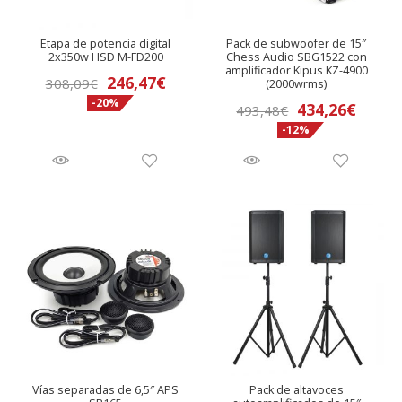
Etapa de potencia digital
Pack de subwoofer de 15″
2x350w HSD M-FD200
Chess Audio SBG1522 con
amplificador Kipus KZ-4900
El
El
246,47
€
308,09
€
(2000wrms)
-20%
precio
precio
El
El
434,26
€
493,48
€
original
actual
-12%
precio
preci
era:
es:
original
actua
308,09€.
246,47€.
era:
es:
493,48€.
434,2
Vías separadas de 6,5″ APS
Pack de altavoces