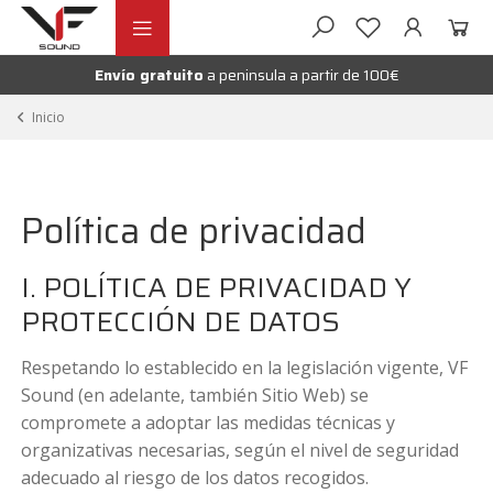
Ir
Ir
andir
a
al
la
contenido
Envío gratuito
a peninsula a partir de 100€
nú
navegación
andir
Inicio
nú
andir
Política de privacidad
nú
I. POLÍTICA DE PRIVACIDAD Y
PROTECCIÓN DE DATOS
Respetando lo establecido en la legislación vigente, VF
Sound (en adelante, también Sitio Web) se
compromete a adoptar las medidas técnicas y
organizativas necesarias, según el nivel de seguridad
adecuado al riesgo de los datos recogidos.