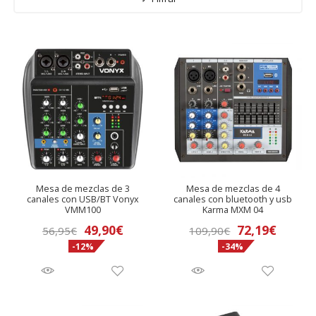
andir
nú
andir
nú
Mesa de mezclas de 3
Mesa de mezclas de 4
canales con USB/BT Vonyx
canales con bluetooth y usb
VMM100
Karma MXM 04
El
El
El
El
49,90
€
72,19
€
56,95
€
109,90
€
-12%
-34%
precio
precio
precio
precio
original
actual
original
actual
era:
es:
era:
es:
56,95€.
49,90€.
109,90€.
72,19€