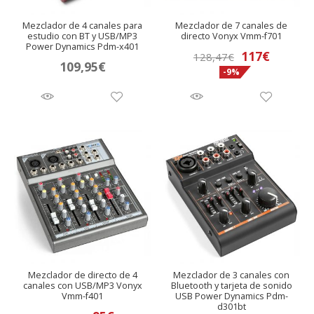
Mezclador de 4 canales para
Mezclador de 7 canales de
estudio con BT y USB/MP3
directo Vonyx Vmm-f701
Power Dynamics Pdm-x401
El
El
117
€
128,47
€
109,95
€
-9%
precio
precio
original
actual
era:
es:
128,47€.
117€.
Mezclador de directo de 4
Mezclador de 3 canales con
canales con USB/MP3 Vonyx
Bluetooth y tarjeta de sonido
Vmm-f401
USB Power Dynamics Pdm-
d301bt