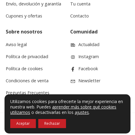
Envío, devolución y garantía
Tu cuenta
Cupones y ofertas
Contacto
Sobre nosotros
Comunidad
Aviso legal
Actualidad
Política de privacidad
Instagram
Política de cookies
Facebook
Condiciones de venta
Newsletter
Preguntas Frecuentes
Utilizamos cookies para ofrecerte la mejor experiencia en
nuestra web. Puedes
aprender más sobre qué cookies
utilizamos
o desactivarlas en los
ajustes
.
Aceptar
Rechazar
© VF Sound 2026. Todos los derechos reservados.