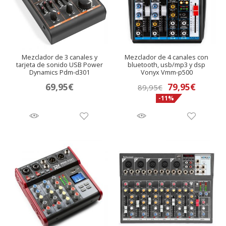
Mezclador de 3 canales y
Mezclador de 4 canales con
tarjeta de sonido USB Power
bluetooth, usb/mp3 y dsp
Dynamics Pdm-d301
Vonyx Vmm-p500
El
El
69,95
€
79,95
€
89,95
€
-11%
precio
precio
original
actual
era:
es:
89,95€.
79,95€.