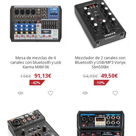
Mesa de mezclas de 6
Mezclador de 2 canales con
canales con bluetooth y usb
Bluetooth y USB/MP3 Vonyx
Karma MXM 06
Stm500bt
El
El
El
El
91,13
€
49,50
€
156
€
54,95
€
-42%
-10%
precio
precio
precio
precio
original
actual
original
actual
era:
es:
era:
es:
156€.
91,13€.
54,95€.
49,50€.