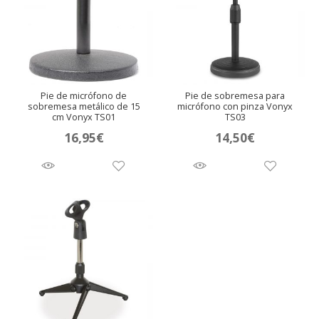
nú
andir
nú
Pie de micrófono de
Pie de sobremesa para
sobremesa metálico de 15
micrófono con pinza Vonyx
cm Vonyx TS01
TS03
16,95
€
14,50
€