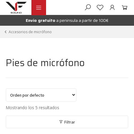
Ir
Ir
andir
a
al
la
contenido
Envío gratuito
a peninsula a partir de 100€
nú
navegación
andir
Accesorios de micrófono
nú
andir
Pies de micrófono
nú
andir
nú
Mostrando los 5 resultados
Filtrar