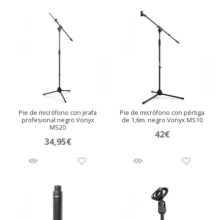
andir
Pie de micrófono con jirafa
Pie de micrófono con pértiga
nú
profesional negro Vonyx
de 1,6m. negro Vonyx MS10
MS20
42
€
34,95
€
andir
andir
nú