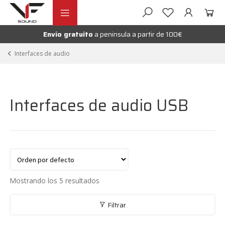
Ir
Ir
andir
a
al
la
contenido
Envío gratuito
a peninsula a partir de 100€
nú
navegación
andir
Interfaces de audio
nú
andir
Interfaces de audio USB
nú
andir
nú
andir
Mostrando los 5 resultados
nú
andir
Filtrar
nú