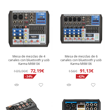
andir
nú
andir
nú
Mesa de mezclas de 4
Mesa de mezclas de 6
canales con bluetooth y usb
canales con bluetooth y usb
Karma MXM 04
Karma MXM 06
El
El
El
El
72,19
€
91,13
€
109,90
€
156
€
-34%
-42%
precio
precio
precio
precio
original
actual
original
actual
era:
es:
era:
es:
109,90€.
72,19€.
156€.
91,13€.