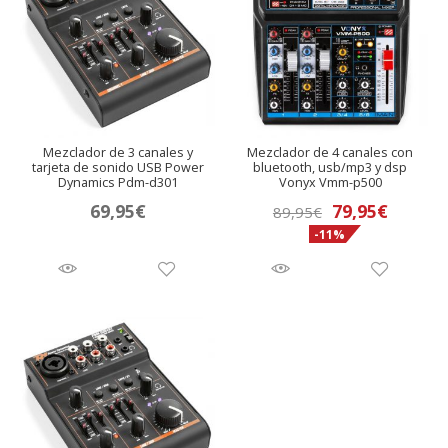
Mezclador de 3 canales y
Mezclador de 4 canales con
tarjeta de sonido USB Power
bluetooth, usb/mp3 y dsp
Dynamics Pdm-d301
Vonyx Vmm-p500
El
El
69,95
€
79,95
€
89,95
€
-11%
precio
precio
original
actual
era:
es:
89,95€.
79,95€.