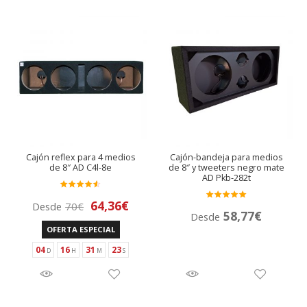
nú
andir
nú
andir
nú
andir
nú
andir
Cajón reflex para 4 medios
Cajón-bandeja para medios
nú
de 8″ AD C4l-8e
de 8″ y tweeters negro mate
AD Pkb-282t
Valora
El
El
64,36
€
Desde
70
€
Valora
do en
58,77
€
Desde
do en
precio
precio
4.50
de
OFERTA ESPECIAL
5.00
de 5
5
original
actual
04
16
31
23
era:
es:
70€.
64,36€.