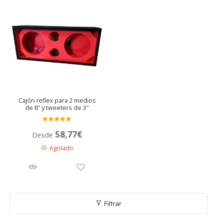
Cajón reflex para 2 medios
de 8″ y tweeters de 3″
Valora
58,77
€
Desde
do en
5.00
de 5
Agotado
Filtrar