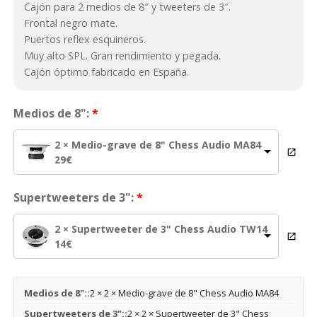
Cajón para 2 medios de 8″ y tweeters de 3″.
cliente
Frontal negro mate.
Puertos reflex esquineros.
Muy alto SPL. Gran rendimiento y pegada.
Cajón óptimo fabricado en España.
Medios de 8":
2 × Medio-grave de 8" Chess Audio MA84
29
€
Supertweeters de 3":
2 × Supertweeter de 3" Chess Audio TW14
14
€
Medios de 8"::
2 × 2 × Medio-grave de 8" Chess Audio MA84
Supertweeters de 3"::
2 × 2 × Supertweeter de 3" Chess