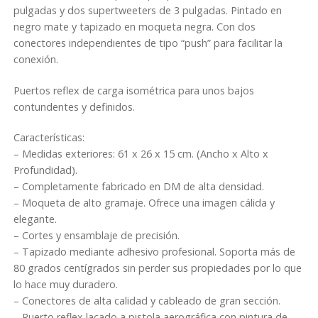
AD
pulgadas y dos supertweeters de 3 pulgadas. Pintado en
Pkb-
negro mate y tapizado en moqueta negra. Con dos
conectores independientes de tipo “push” para facilitar la
282t
conexión.
cantidad
Puertos reflex de carga isométrica para unos bajos
contundentes y definidos.
Características:
– Medidas exteriores: 61 x 26 x 15 cm. (Ancho x Alto x
Profundidad).
– Completamente fabricado en DM de alta densidad.
– Moqueta de alto gramaje. Ofrece una imagen cálida y
elegante.
– Cortes y ensamblaje de precisión.
– Tapizado mediante adhesivo profesional. Soporta más de
80 grados centígrados sin perder sus propiedades por lo que
lo hace muy duradero.
– Conectores de alta calidad y cableado de gran sección.
– Puerto reflex lacado a pistola aerográfica con pintura de