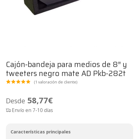
Cajón-bandeja para medios de 8″ y
tweeters negro mate AD Pkb-282t
(
1
valoración de cliente)
Valora
1
do
5.00
58,77
€
Desde
sobre 5
Envío en 7-10 días
basado
en
puntua
Características principales
ción de