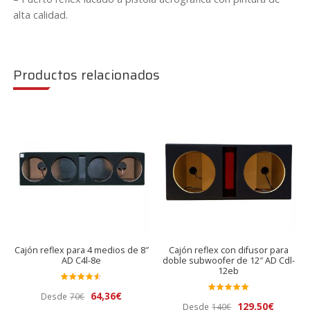
alta calidad.
Productos relacionados
Cajón reflex para 4 medios de 8″
Cajón reflex con difusor para
AD C4l-8e
doble subwoofer de 12″ AD Cdl-
12eb
Valora
El
El
64,36
€
Desde
70
€
Valora
do en
El
El
129,50
€
Desde
140
€