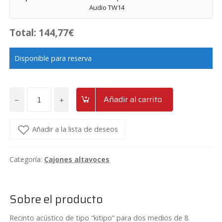
Audio TW14
Total:
144,77
€
Disponible para reserva
−
+
Añadir al carrito
Cajón-
bandeja
para
Añadir a la lista de deseos
medios
de
Categoría:
Cajones altavoces
8"
y
tweeters
Sobre el producto
negro
mate
Recinto acústico de tipo “kitipo” para dos medios de 8