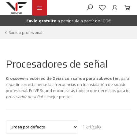
Ir
Ir
andir
a
al
la
contenido
Envío gratuito
a peninsula a partir de 100€
nú
navegación
andir
Sonido profesional
nú
andir
Procesadores de señal
nú
Crossovers estéreo de 2 vías con salida para subwoofer
, para
andir
repartir correctamente las frecuencias en tu instalación de sonido
profesional. En VF Sound encontrarás todo lo que necesitas para tu
procesador de señal
al mejor precio.
nú
andir
nú
1 artículo