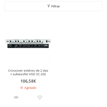
Filtrar
andir
nú
andir
nú
andir
nú
Crossover estéreo de 2 vías
+ subwoofer HSD SC-202
106,58
€
Agotado