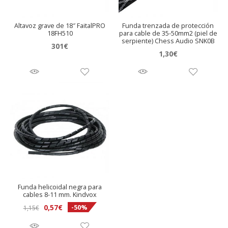
Altavoz grave de 18″ FaitalPRO
Funda trenzada de protección
18FH510
para cable de 35-50mm2 (piel de
serpiente) Chess Audio SNK0B
301
€
1,30
€
Funda helicoidal negra para
cables 8-11 mm. Kindvox
El
El
0,57
€
-50%
1,15
€
precio
precio