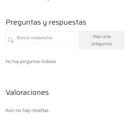
original
actual
era:
es:
1,15€.
0,57€.
Preguntas y respuestas
Haz una
pregunta
No hay preguntas todavía
Valoraciones
Aún no hay reseñas