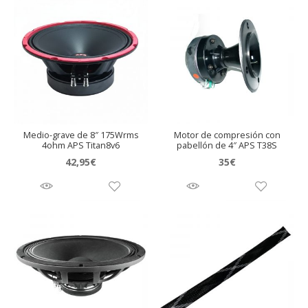
Medio-grave de 8″ 175Wrms
Motor de compresión con
4ohm APS Titan8v6
pabellón de 4″ APS T38S
42,95
€
35
€