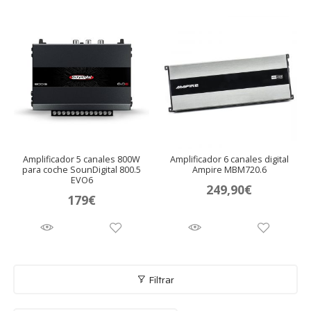
nú
andir
nú
andir
nú
andir
nú
andir
nú
andir
Amplificador 5 canales 800W
Amplificador 6 canales digital
para coche SounDigital 800.5
Ampire MBM720.6
EVO6
nú
249,90
€
andir
179
€
nú
Filtrar