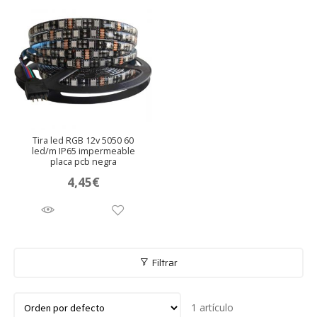
Tira led RGB 12v 5050 60
led/m IP65 impermeable
placa pcb negra
4,45
€
Filtrar
andir
1 artículo