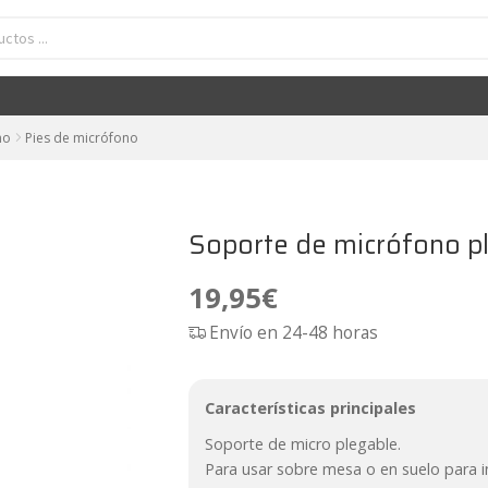
porte de micrófono plegable de sobremesa Vonyx TS02
19,95
€
no
Pies de micrófono
Soporte de micrófono p
19,95
€
Envío en 24-48 horas
Características principales
Soporte de micro plegable.
Para usar sobre mesa o en suelo para 