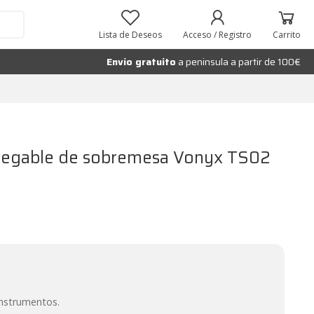
Añadir al carrito
Lista de Deseos
Acceso / Registro
Carrito
Envío gratuito
a peninsula a partir de 100€
legable de sobremesa Vonyx TS02
instrumentos.