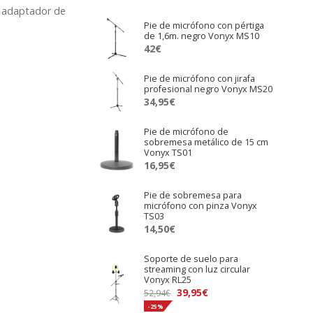
n adaptador de
Pie de micrófono con pértiga
de 1,6m. negro Vonyx MS10
42
€
Pie de micrófono con jirafa
profesional negro Vonyx MS20
34,95
€
Pie de micrófono de
sobremesa metálico de 15 cm
Vonyx TS01
16,95
€
Pie de sobremesa para
micrófono con pinza Vonyx
TS03
14,50
€
Soporte de suelo para
streaming con luz circular
Vonyx RL25
El
El
39,95
€
52,94
€
precio
precio
-25%