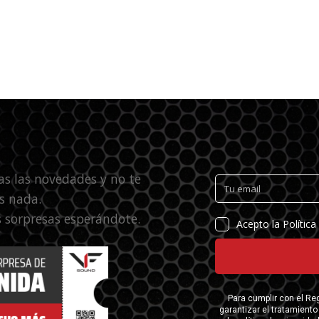
as las novedades y no te
s nada.
 sorpresas esperándote.