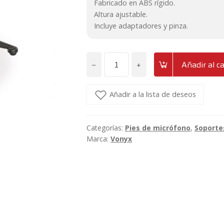
Fabricado en ABS rígido.
Altura ajustable.
Incluye adaptadores y pinza.
−
+
Añadir al ca
Soporte
de
micrófono
Añadir a la lista de deseos
plegable
de
Categorías:
Pies de micrófono
,
Soporte
sobremesa
Marca:
Vonyx
Vonyx
TS02
cantidad