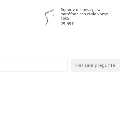
original
actual
Soporte de mesa para
era:
es:
micrófono con cable Vonyx
52,94€.
39,95€.
TS05
25,95
€
Haz una pregunta