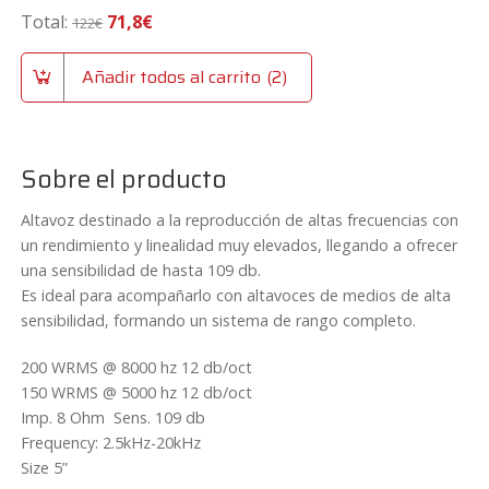
original
actual
i
Total:
71,8
€
122
€
era:
es:
l
24€.
22,80€.
t
Añadir todos al carrito
2
r
o
p
a
Sobre el producto
s
i
Altavoz destinado a la reproducción de altas frecuencias con
v
un rendimiento y linealidad muy elevados, llegando a ofrecer
o
una sensibilidad de hasta 109 db.
p
Es ideal para acompañarlo con altavoces de medios de alta
a
sensibilidad, formando un sistema de rango completo.
r
200 WRMS @ 8000 hz 12 db/oct
a
150 WRMS @ 5000 hz 12 db/oct
t
Imp. 8 Ohm Sens. 109 db
w
Frequency: 2.5kHz-20kHz
e
Size 5”
e