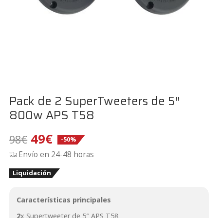
Pack de 2 SuperTweeters de 5″
800w APS T58
El
El
49
€
98
€
-50%
Envío en 24-48 horas
precio
precio
Liquidación
original
actual
era:
es:
Características principales
2
x Supertweeter de 5″ APS T58.