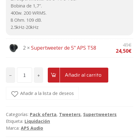
98€.
49€.
Bobina de 1,7″.
400w. 200 WRMS.
8 Ohm. 109 dB.
2.5kHz-20kHz
El
El
49
€
2 ×
Supertweeter de 5" APS T58
precio
precio
24,50
€
original
actual
era:
es:
49€.
24,50€.
−
+
Añadir al carrito
Pack
de
2
Añadir a la lista de deseos
SuperTweeters
de
Categorías:
Pack oferta
,
Tweeters
,
Supertweeters
5"
Etiqueta:
Liquidación
800w
Marca:
APS Audio
APS