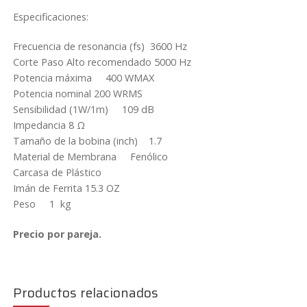
t
Especificaciones:
e
r
Frecuencia de resonancia (fs) 3600 Hz
A
Corte Paso Alto recomendado 5000 Hz
P
Potencia máxima 400 WMAX
S
Potencia nominal 200 WRMS
F
Sensibilidad (1W/1m) 109 dB
A
Impedancia 8 Ω
4
Tamaño de la bobina (inch) 1.7
4
Material de Membrana Fenólico
L
Carcasa de Plástico
v
Imán de Ferrita 15.3 OZ
3
Peso 1 kg
Precio por pareja.
Productos relacionados