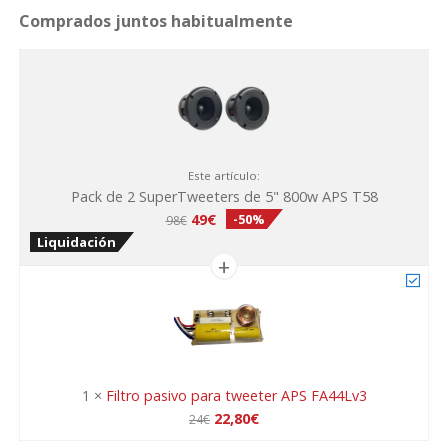
T58
cantidad
Este artículo:
Pack de 2 SuperTweeters de 5" 800w APS T58
El
El
49
€
-50%
98
€
precio
precio
Liquidación
original
actual
era:
es:
98€.
49€.
1
×
Filtro pasivo para tweeter APS FA44Lv3
El
El
22,80
€
24
€
precio
precio
F