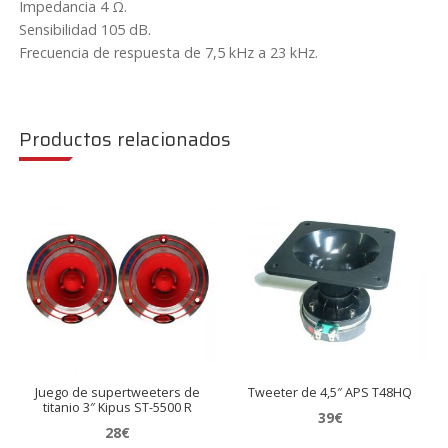
Impedancia 4 Ω.
cantidad
Sensibilidad 105 dB.
Frecuencia de respuesta de 7,5 kHz a 23 kHz.
Productos relacionados
Juego de supertweeters de
Tweeter de 4,5″ APS T48HQ
titanio 3″ Kipus ST-5500 R
39
€
28
€