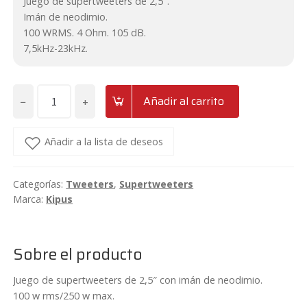
Juego de supertweeters de 2,5″.
Imán de neodimio.
100 WRMS. 4 Ohm. 105 dB.
7,5kHz-23kHz.
−
+
Añadir al carrito
Juego
de
supertweeters
Añadir a la lista de deseos
2,5"
con
Categorías:
Tweeters
,
Supertweeters
imán
Marca:
Kipus
de
neodimio
Kipus
Sobre el producto
ST-
6000
Juego de supertweeters de 2,5″ con imán de neodimio.
Neo
100 w rms/250 w max.