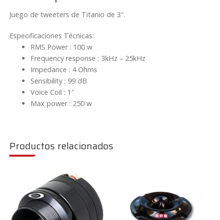
R
cantidad
Juego de tweeters de Titanio de 3″.
Especificaciones Técnicas:
RMS Power : 100 w
Frequency response : 3kHz – 25kHz
Impedance : 4 Ohms
Sensibility : 99 dB
Voice Coil : 1″
Max power : 250 w
Productos relacionados