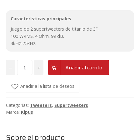
Características principales
Juego de 2 supertweeters de titanio de 3″.
100 WRMS. 4 Ohm. 99 dB.
3kHz-25kHz.
−
+
Añadir al carrito
Juego
de
supertweeters
Añadir a la lista de deseos
de
titanio
Categorías:
Tweeters
,
Supertweeters
3"
Marca:
Kipus
Kipus
ST-
5500
Sobre el producto