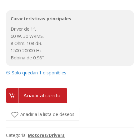
original
actual
Características principales
era:
es:
Driver de 1″.
64€.
58€.
60 W. 30 WRMS.
8 Ohm. 108 dB.
1500-20000 Hz.
Bobina de 0,98″.
Solo quedan 1 disponibles
Añadir al carrito
Añadir a la lista de deseos
Categoría:
Motores/Drivers