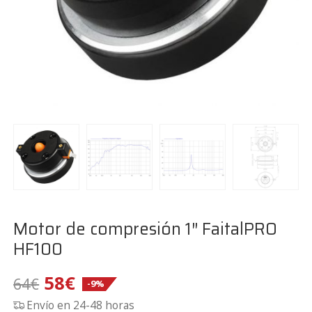
Motor de compresión 1″ FaitalPRO
HF100
El
El
58
€
64
€
-9%
Envío en 24-48 horas
precio
precio