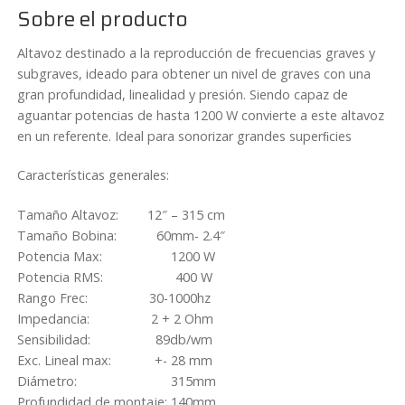
cantidad
Sobre el producto
Altavoz destinado a la reproducción de frecuencias graves y
subgraves, ideado para obtener un nivel de graves con una
gran profundidad, linealidad y presión. Siendo capaz de
aguantar potencias de hasta 1200 W convierte a este altavoz
en un referente. Ideal para sonorizar grandes superﬁcies
Características generales:
Tamaño Altavoz: 12″ – 315 cm
Tamaño Bobina: 60mm- 2.4″
Potencia Max: 1200 W
Potencia RMS: 400 W
Rango Frec: 30-1000hz
Impedancia: 2 + 2 Ohm
Sensibilidad: 89db/wm
Exc. Lineal max: +- 28 mm
Diámetro: 315mm
Profundidad de montaje: 140mm