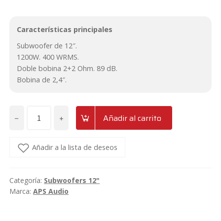
Características principales
Subwoofer de 12″.
1200W. 400 WRMS.
Doble bobina 2+2 Ohm. 89 dB.
Bobina de 2,4″.
−
+
Añadir al carrito
Subwoofer
de
12"
Añadir a la lista de deseos
1200W
2+2
Categoría:
Subwoofers 12"
Ohm
Marca:
APS Audio
APS
S12T5