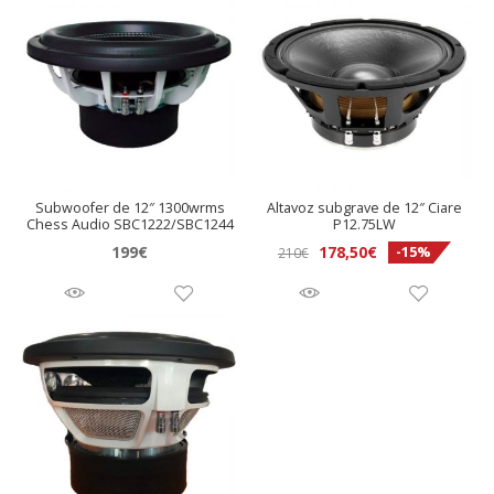
Subwoofer de 12″ 1300wrms
Altavoz subgrave de 12″ Ciare
Chess Audio SBC1222/SBC1244
P12.75LW
199
€
178,50
€
-15%
210
€