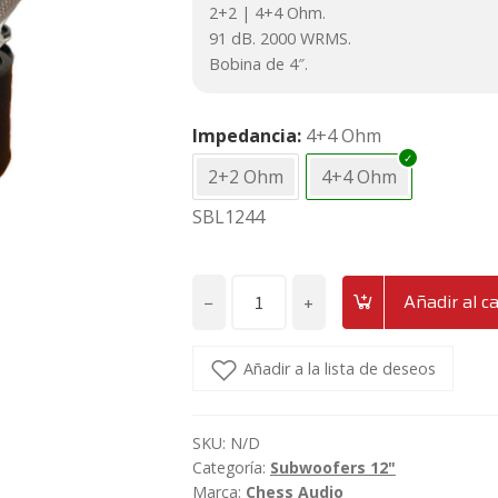
2+2 | 4+4 Ohm.
91 dB. 2000 WRMS.
Bobina de 4″.
Impedancia
4+4 Ohm
2+2 Ohm
4+4 Ohm
SBL1244
−
+
Añadir al ca
Subwoofer
de
12"
Añadir a la lista de deseos
2000wrms
Chess
SKU:
N/D
Audio
Categoría:
Subwoofers 12"
SBL1222/SBL1244
Marca:
Chess Audio