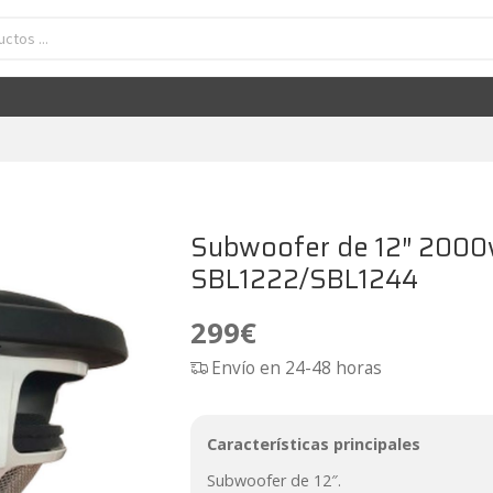
woofer de 12" 2000wrms Chess Audio SBL1222/SBL1244
299
€
Subwoofer de 12″ 2000
SBL1222/SBL1244
299
€
Envío en 24-48 horas
Características principales
Subwoofer de 12″.