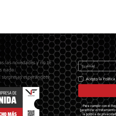
as las novedades y no te
s nada.
 sorpresas esperándote.