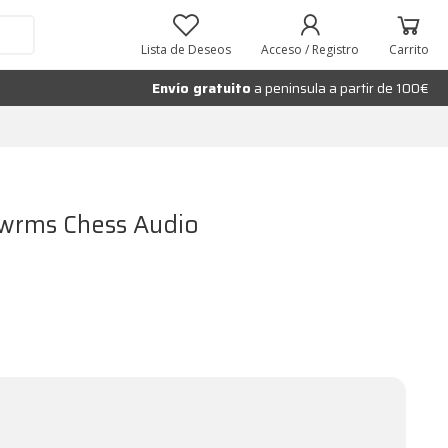
Añadir al carrito
Lista de Deseos
Acceso / Registro
Carrito
Envío gratuito
a peninsula a partir de 100€
wrms Chess Audio