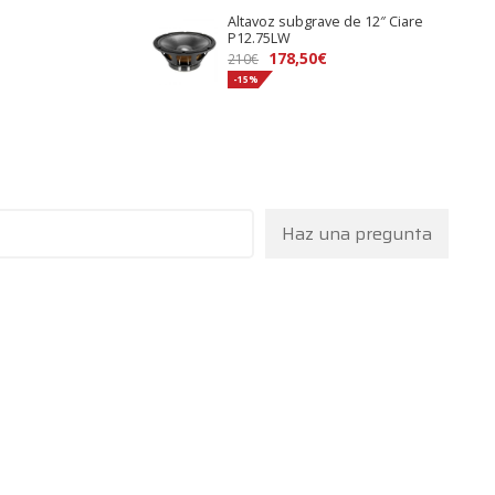
Altavoz subgrave de 12″ Ciare
P12.75LW
178,50
€
210
€
-15%
Haz una pregunta