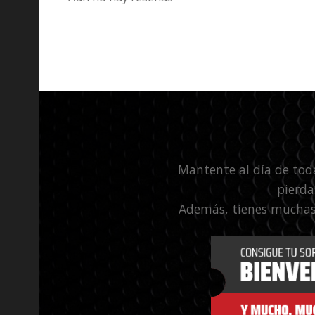
Mantente al día de tod
pierda
Además, tienes muchas