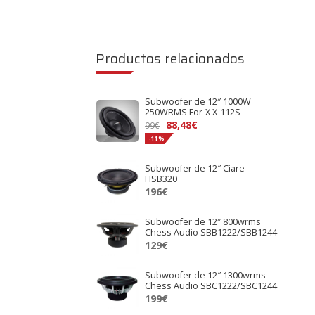
Productos relacionados
Subwoofer de 12″ 1000W
250WRMS For-X X-112S
El
El
88,48
€
99
€
precio
precio
-11%
original
actual
Subwoofer de 12″ Ciare
era:
es:
HSB320
99€.
88,48€.
196
€
Subwoofer de 12″ 800wrms
Chess Audio SBB1222/SBB1244
129
€
Subwoofer de 12″ 1300wrms
Chess Audio SBC1222/SBC1244
199
€