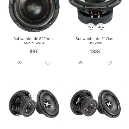
2+2
4+4
Ohm
Ohm
Subwoofer de 8″ Chess
Subwoofer de 8″ Ciare
Audio SW84
HSG200
89
€
188
€