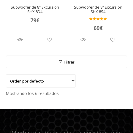
Subwoofer de 8″ Excursion
Subwoofer de 8″ Excursion
SHX-8D4
SHX-8S4
79
€
Valora
69
€
do en
5.00
de 5
Filtrar
Mostrando los 6 resultados
Mantente al día de todas las novedades y no