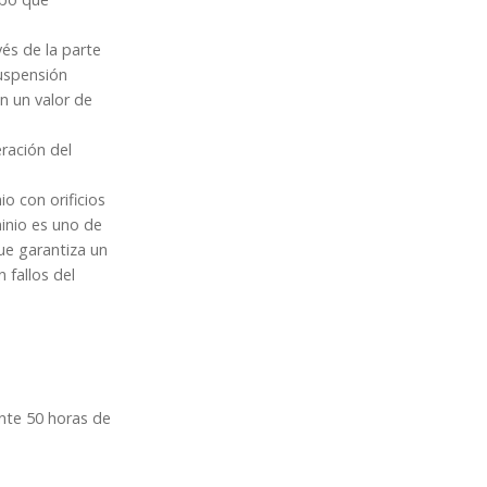
és de la parte
suspensión
on un valor de
ración del
o con orificios
minio es uno de
ue garantiza un
 fallos del
nte 50 horas de