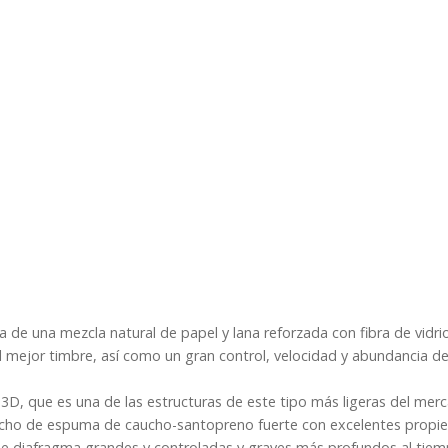
de una mezcla natural de papel y lana reforzada con fibra de vidrio
l mejor timbre, así como un gran control, velocidad y abundancia de
 3D, que es una de las estructuras de este tipo más ligeras del mer
hecho de espuma de caucho-santopreno fuerte con excelentes propi
de diafragma grandes y controladas y graves más profundos al tie