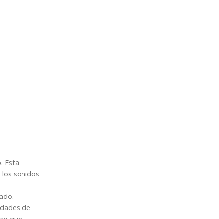
. Esta
 los sonidos
cado.
edades de
mpo que