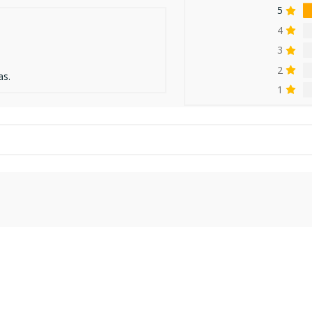
5
4
3
2
as.
1