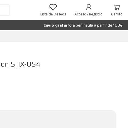
Añadir al carrito
Lista de Deseos
Acceso / Registro
Carrito
Envío gratuito
a peninsula a partir de 100€
sion SHX-8S4