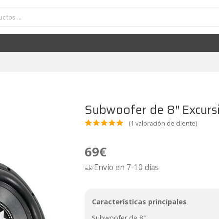
Subwoofer de 8" Excursion SHX-8S4
69
€
Subwoofer de 8″ Excur
(
1
valoración de cliente)
Valora
1
do
5.00
69
€
sobre 5
Envío en 7-10 días
basado
en
puntua
Características principales
ción de
Subwoofer de 8″.