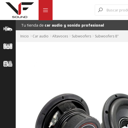
Ir
Ir
Búsqueda
de
a
al
productos
la
contenido
navegación
Tu tienda de
car audio y sonido profesional
Inicio
Car audio
Altavoces
Subwoofers
Subwoofers 8"