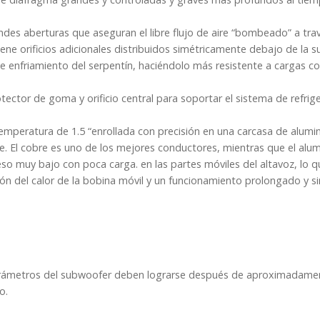
des aberturas que aseguran el libre flujo de aire “bombeado” a trav
ene orificios adicionales distribuidos simétricamente debajo de la 
 de enfriamiento del serpentín, haciéndolo más resistente a cargas c
ctor de goma y orificio central para soportar el sistema de refrige
mperatura de 1.5 “enrollada con precisión en una carcasa de alumini
ire. El cobre es uno de los mejores conductores, mientras que el alu
so muy bajo con poca carga. en las partes móviles del altavoz, lo q
n del calor de la bobina móvil y un funcionamiento prolongado y sin
 parámetros del subwoofer deben lograrse después de aproximadame
o.