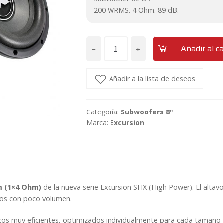
cliente
200 WRMS. 4 Ohm. 89 dB.
−
+
Añadir al ca
Subwoofer
de
8"
Añadir a la lista de deseos
Excursion
SHX-
Categoría:
Subwoofers 8"
8S4
Marca:
Excursion
cantidad
m (1×4 Ohm)
de la nueva serie Excursion SHX (High Power). El altav
ados con poco volumen.
cos muy eficientes, optimizados individualmente para cada tamaño 