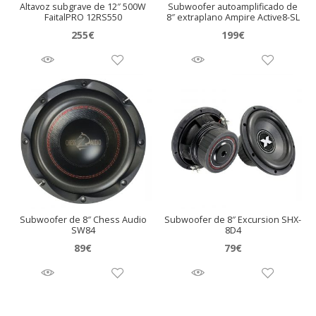
Altavoz subgrave de 12″ 500W
Subwoofer autoamplificado de
FaitalPRO 12RS550
8″ extraplano Ampire Active8-SL
255
€
199
€
Subwoofer de 8″ Chess Audio
Subwoofer de 8″ Excursion SHX-
SW84
8D4
89
€
79
€