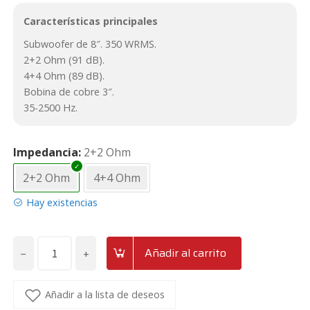
Características principales
Subwoofer de 8″. 350 WRMS.
2+2 Ohm (91 dB).
4+4 Ohm (89 dB).
Bobina de cobre 3″.
35-2500 Hz.
Impedancia
2+2 Ohm
2+2 Ohm
4+4 Ohm
Hay existencias
−
+
Añadir al carrito
Subwoofer
de
8"
Añadir a la lista de deseos