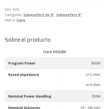
Ciare
HSG200
SKU:
N/D
cantidad
Categorías:
Subwoofers de 8"
,
Subwoofers 8"
Marca:
Ciare
Sobre el producto
Ciare HSG200
Program Power
800W
Rated Impedance
2+2 Ohm
4+4 Ohm
Nominal Power Handling
350W
Nominal Diameter
10”- 250 mm