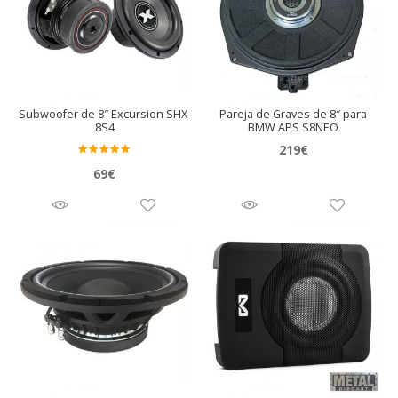
Subwoofer de 8″ Excursion SHX-
Pareja de Graves de 8″ para
8S4
BMW APS S8NEO
219
€
Valora
69
€
do en
5.00
de 5