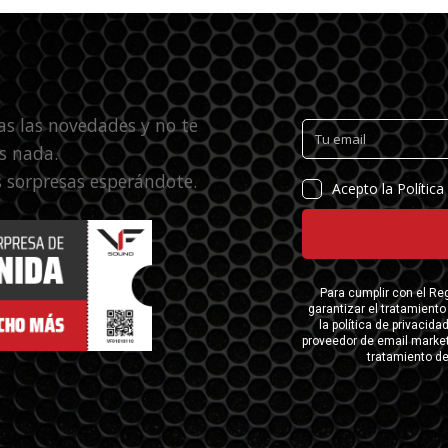
as las novedades y no te
s nada.
 sorpresas esperándote.