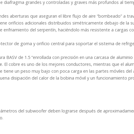
de diafragma grandes y controladas y graves más profundos al tie
des aberturas que aseguran el libre flujo de aire “bombeado” a trav
ene orificios adicionales distribuidos simétricamente debajo de la 
 de enfriamiento del serpentín, haciéndolo más resistente a cargas c
ctor de goma y orificio central para soportar el sistema de refrige
a BASV de 1.5 “enrollada con precisión en una carcasa de aluminio c
ire. El cobre es uno de los mejores conductores, mientras que el alu
e tiene un peso muy bajo con poca carga en las partes móviles del a
uena disipación del calor de la bobina móvil y un funcionamiento pr
 parámetros del subwoofer deben lograrse después de aproximadame
do.