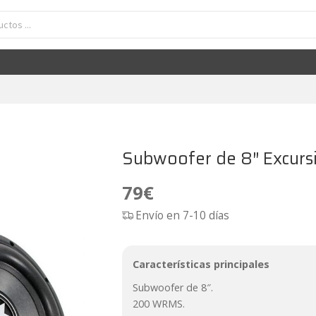
Subwoofer de 8" Excursion SHX-8D4
79
€
Subwoofer de 8″ Excur
79
€
Envío en 7-10 días
Características principales
Subwoofer de 8″.
200 WRMS.