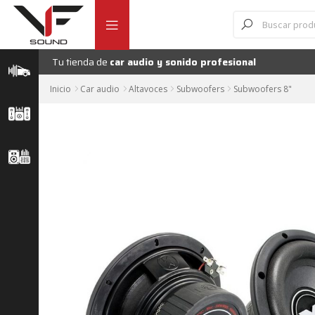
Ir
Ir
Búsqueda
de
a
al
productos
la
contenido
navegación
Tu tienda de
car audio y sonido profesional
Inicio
Car audio
Altavoces
Subwoofers
Subwoofers 8"