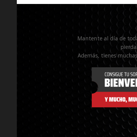
Mantente al día de tod
pierda
Además, tienes muchas