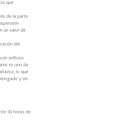
mpo que
és de la parte
suspensión
on un valor de
ración del
on orificios
minio es uno de
ltavoz, lo que
olongado y sin
nte 50 horas de