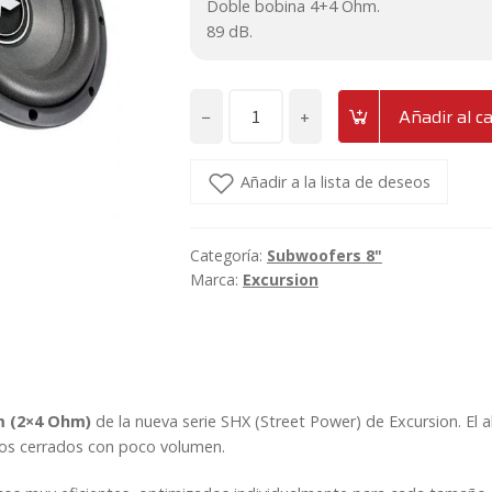
Doble bobina 4+4 Ohm.
89 dB.
−
+
Añadir al ca
Subwoofer
de
8"
Añadir a la lista de deseos
Excursion
SHX-
Categoría:
Subwoofers 8"
8D4
Marca:
Excursion
cantidad
m (2×4 Ohm)
de la nueva serie SHX (Street Power) de Excursion. El a
ntos cerrados con poco volumen.