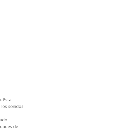
. Esta
 los sonidos
cado.
edades de