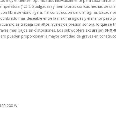
cos muy eficientes, optimizados individualmente para cada tamaño 
 temperatura (1,5-2,5 pulgadas) y membranas cónicas hechas de una
con fibra de vidrio ligera. Tal construcción del diafragma, basada p
equilibrado más deseable entre la máxima rigidez y el menor peso po
ma cuando se trabaja con altos niveles de presión sonora, lo que se 
graves más bajos sin distorsiones. Los subwoofers
E
xcursion SHX-8
pero pueden proporcionar la mayor cantidad de graves en construcc
 120-200 W