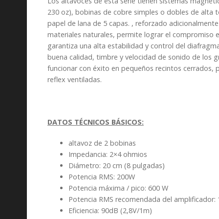
Los altavoces de esta serie tienen sistemas magnéti
230 oz), bobinas de cobre simples o dobles de alta
papel de lana de 5 capas. , reforzado adicionalmente 
materiales naturales, permite lograr el compromiso 
garantiza una alta estabilidad y control del diafrag
buena calidad, timbre y velocidad de sonido de los 
funcionar con éxito en pequeños recintos cerrados, 
reflex ventiladas.
DATOS TÉCNICOS BÁSICOS:
altavoz de 2 bobinas
Impedancia: 2×4 ohmios
Diámetro: 20 cm (8 pulgadas)
Potencia RMS: 200W
Potencia máxima / pico: 600 W
Potencia RMS recomendada del amplificador:
Eficiencia: 90dB (2,8V/1m)