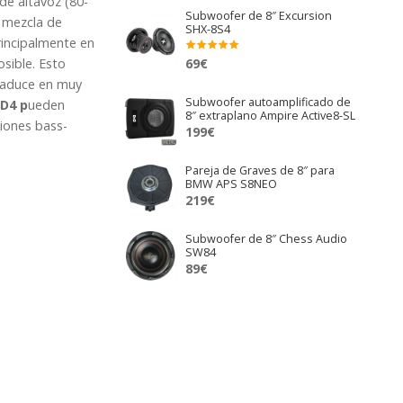
de altavoz (80-
Subwoofer de 8″ Excursion
 mezcla de
SHX-8S4
rincipalmente en
69
€
sible. Esto
Valora
do en
traduce en muy
5.00
de 5
Subwoofer autoamplificado de
D4 p
ueden
8″ extraplano Ampire Active8-SL
iones bass-
199
€
Pareja de Graves de 8″ para
BMW APS S8NEO
219
€
Subwoofer de 8″ Chess Audio
SW84
89
€