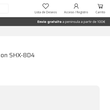
Añadir al carrito
Lista de Deseos
Acceso / Registro
Carrito
Envío gratuito
a peninsula a partir de 100€
sion SHX-8D4