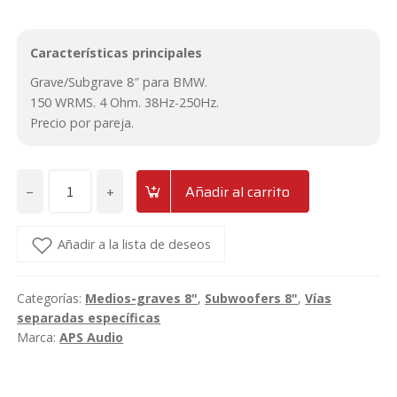
Características principales
Grave/Subgrave 8″ para BMW.
150 WRMS. 4 Ohm. 38Hz-250Hz.
Precio por pareja.
−
+
Añadir al carrito
Pareja
de
Graves
Añadir a la lista de deseos
de
8"
Categorías:
Medios-graves 8"
,
Subwoofers 8"
,
Vías
para
separadas específicas
BMW
Marca:
APS Audio
APS
S8NEO