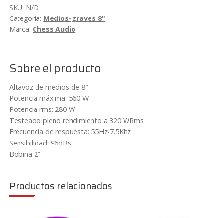
Chess
SKU:
N/D
Audio
Categoría:
Medios-graves 8"
ML84/ML88
Marca:
Chess Audio
cantidad
Sobre el producto
Altavoz de medios de 8″
Potencia máxima: 560 W
Potencia rms: 280 W
Testeado pleno rendimiento a 320 WRms
Frecuencia de respuesta: 55Hz-7.5Khz
Sensibilidad: 96dBs
Bobina 2”
Productos relacionados