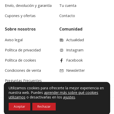
Envío, devolución y garantía
Tu cuenta
Cupones y ofertas
Contacto
Sobre nosotros
Comunidad
Aviso legal
Actualidad
Política de privacidad
Instagram
Política de cookies
Facebook
Condiciones de venta
Newsletter
Preguntas Frecuentes
Utilizamos cookies para ofrecerte la mejor experiencia en
nuestra web. Puedes
aprender más sobre qué cookies
utilizamos
o desactivarlas en los
ajustes
.
Aceptar
Rechazar
© VF Sound 2026. Todos los derechos reservados.