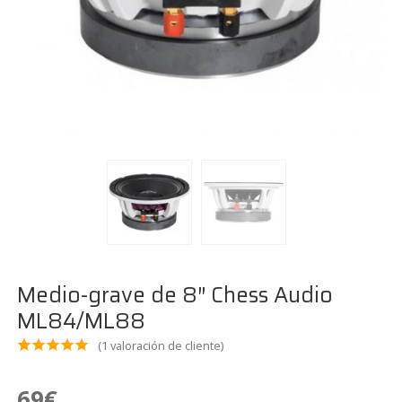
Medio-grave de 8″ Chess Audio
ML84/ML88
(
1
valoración de cliente)
Valora
1
do
5.00
69
€