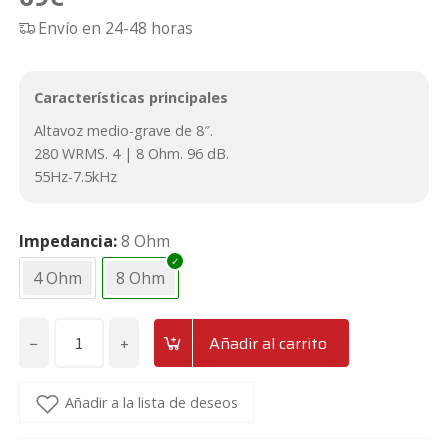
sobre 5
Envío en 24-48 horas
basado
en
puntua
Características principales
ción de
Altavoz medio-grave de 8″.
cliente
280 WRMS. 4 | 8 Ohm. 96 dB.
55Hz-7.5kHz
Impedancia
8 Ohm
4 Ohm
8 Ohm
−
+
Añadir al carrito
Medio-
grave
de
Añadir a la lista de deseos
8"