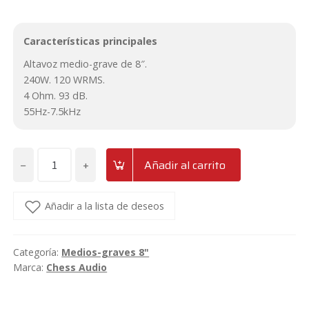
Características principales
Altavoz medio-grave de 8″.
240W. 120 WRMS.
4 Ohm. 93 dB.
55Hz-7.5kHz
−
+
Añadir al carrito
Medio-
grave
de
Añadir a la lista de deseos
8"
Chess
Categoría:
Medios-graves 8"
Audio
Marca:
Chess Audio
MA84
cantidad