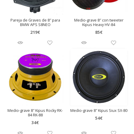
Pareja de Graves de 8″ para
Medio-grave 8″ con tweeter
BMW APS S8NEO
Kipus Heavy HV-84
219
€
85
€
Medio-grave 8″ Kipus Rocky RK-
Medio-grave 8″ Kipus Siux SX-80
84 RK-88
54
€
34
€