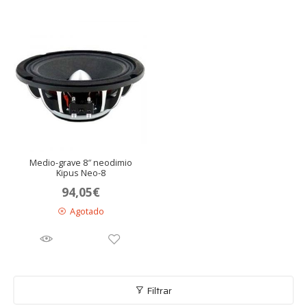
era:
es:
174€.
140,36€.
Medio-grave 8″ neodimio
Kipus Neo-8
94,05
€
Agotado
Filtrar