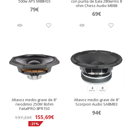
500w APS M88HS5
con punta de bala 280wrms 8
ohm Chess Audio MB88
79
€
69
€
4
8
Ohm
Ohm
Altavoz medio-grave de 8″
Altavoz medio-grave de 8″
neodimio 250W 8ohm
Scorpion Audio SA8MB3
FaitalPRO 8PR150
94
€
El
El
155,69
€
197,23
€
-21%
precio
precio