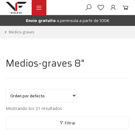
Ir
Ir
andir
a
al
la
contenido
Envío gratuito
a peninsula a partir de 100€
nú
navegación
andir
Medios-graves
nú
andir
Medios-graves 8"
nú
Mostrando los 21 resultados
Filtrar