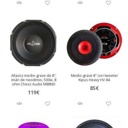
original
actual
era:
es:
197,23€.
155,69€.
Altavoz medio-grave de 8″,
Medio-grave 8″ con tweeter
imán de neodimio, 500w, 8
Kipus Heavy HV-84
ohm Chess Audio M88ND
85
€
119
€