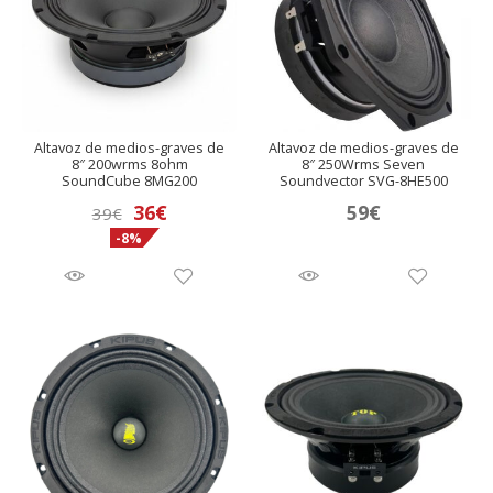
Altavoz de medios-graves de
Altavoz de medios-graves de
8″ 200wrms 8ohm
8″ 250Wrms Seven
SoundCube 8MG200
Soundvector SVG-8HE500
El
El
36
€
59
€
39
€
-8%
precio
precio
original
actual
era:
es:
39€.
36€.