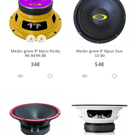
4
8
Ohm
Ohm
Medio-grave 8″ Kipus Rocky
Medio-grave 8″ Kipus Siux
RK-84 RK-88
SX-80
34
€
54
€