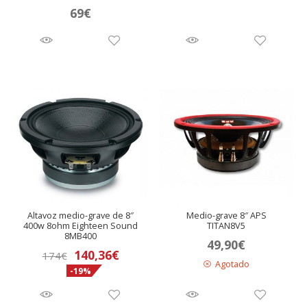
Valora
69
€
do en
5.00
de 5
Altavoz medio-grave de 8″
Medio-grave 8″ APS
400w 8ohm Eighteen Sound
TITAN8V5
8MB400
49,90
€
El
El
140,36
€
174
€
Agotado
-19%
precio
precio
original
actual