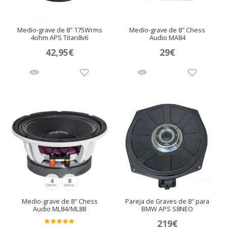
Medio-grave de 8″ 175Wrms
Medio-grave de 8″ Chess
4ohm APS Titan8v6
Audio MA84
42,95
€
29
€
4
8
Ohm
Ohm
Medio-grave de 8″ Chess
Pareja de Graves de 8″ para
Audio ML84/ML88
BMW APS S8NEO
219
€