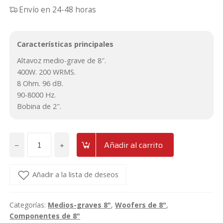
Envío en 24-48 horas
precio
precio
original
actual
Características principales
era:
es:
Altavoz medio-grave de 8″.
39€.
36€.
400W. 200 WRMS.
8 Ohm. 96 dB.
90-8000 Hz.
Bobina de 2″.
−
+
Añadir al carrito
Altavoz
de
medios-
Añadir a la lista de deseos
graves
de
Categorías:
Medios-graves 8"
,
Woofers de 8"
,
8"
Componentes de 8"