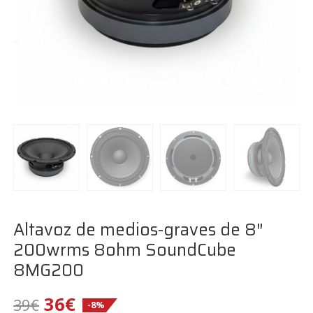
Altavoz de medios-graves de 8″
200wrms 8ohm SoundCube
8MG200
El
El
36
€
39
€
-8%