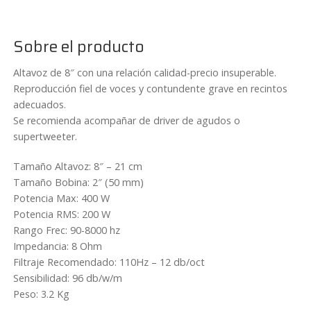
200wrms
8ohm
SoundCube
Sobre el producto
8MG200
cantidad
Altavoz de 8″ con una relación calidad-precio insuperable.
Reproducción fiel de voces y contundente grave en recintos
adecuados.
Se recomienda acompañar de driver de agudos o
supertweeter.
Tamaño Altavoz: 8″ – 21 cm
Tamaño Bobina: 2″ (50 mm)
Potencia Max: 400 W
Potencia RMS: 200 W
Rango Frec: 90-8000 hz
Impedancia: 8 Ohm
Filtraje Recomendado: 110Hz – 12 db/oct
Sensibilidad: 96 db/w/m
Peso: 3.2 Kg