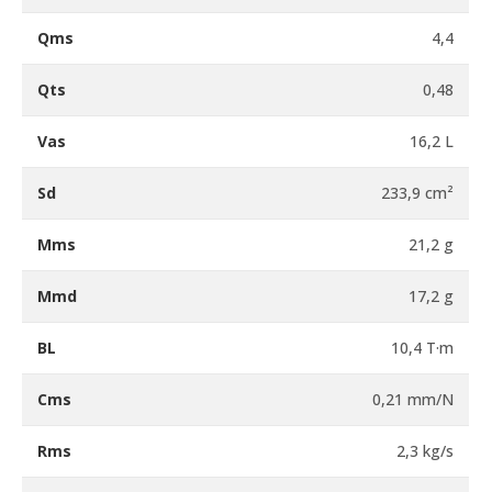
Qms
4,4
Qts
0,48
Vas
16,2 L
Sd
233,9 cm²
Mms
21,2 g
Mmd
17,2 g
BL
10,4 T·m
Cms
0,21 mm/N
Rms
2,3 kg/s