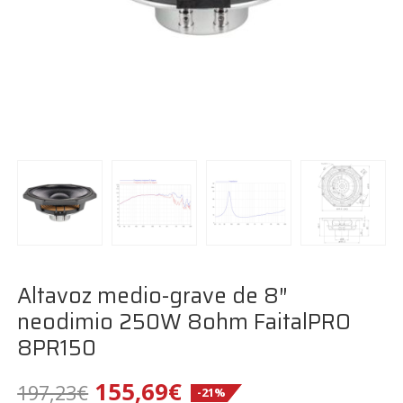
Altavoz medio-grave de 8″
neodimio 250W 8ohm FaitalPRO
8PR150
El
El
155,69
€
197,23
€
-21%