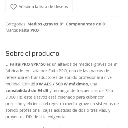
grave
Añadir a la lista de deseos
de
8"
Categorías:
Medios-graves 8"
,
Componentes de 8"
neodimio
Marca:
FaitalPRO
250W
8ohm
FaitalPRO
Sobre el producto
8PR150
cantidad
El
FaitalPRO 8PR150
es un altavoz de medios-graves de 8″
fabricado en Italia por FaitalPRO, una de las marcas de
referencia en transductores de sonido profesional a nivel
mundial. Con
250 W AES / 500 W máximos
, una
sensibilidad de 94 dB
y un rango de frecuencias de 75 a
3.000 Hz, este altavoz está diseñado para cubrir con
precisión y eficiencia el registro medio-grave en sistemas de
sonido profesional, cajas acústicas de dos o tres vías, y
proyectos DIY de alta exigencia.