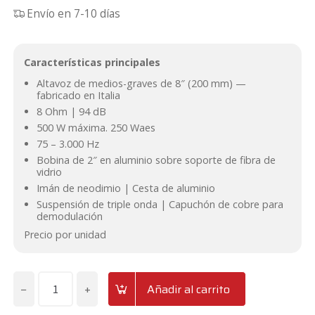
Envío en 7-10 días
precio
precio
original
actual
Características principales
era:
es:
Altavoz de medios-graves de 8″ (200 mm) —
fabricado en Italia
197,23€.
155,69€.
8 Ohm | 94 dB
500 W máxima. 250 Waes
75 – 3.000 Hz
Bobina de 2″ en aluminio sobre soporte de fibra de
vidrio
Imán de neodimio | Cesta de aluminio
Suspensión de triple onda | Capuchón de cobre para
demodulación
Precio por unidad
−
+
Añadir al carrito
Altavoz
medio-