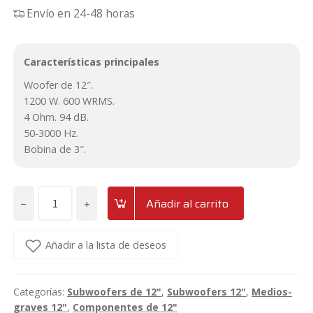
Envío en 24-48 horas
Características principales
Woofer de 12″.
1200 W. 600 WRMS.
4 Ohm. 94 dB.
50-3000 Hz.
Bobina de 3″.
−
+
Añadir al carrito
Subwoofer
de
12"
Añadir a la lista de deseos
1200w
4ohm
Categorías:
Subwoofers de 12"
,
Subwoofers 12"
,
Medios-
Seven
graves 12"
,
Componentes de 12"