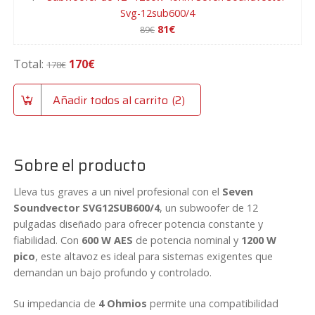
Svg-12sub600/4
El
El
81
€
89
€
precio
precio
S
original
actual
u
Total:
170
€
178
€
era:
es:
b
89€.
81€.
w
Añadir todos al carrito
2
o
o
f
e
Sobre el producto
r
d
Lleva tus graves a un nivel profesional con el
Seven
e
Soundvector SVG12SUB600/4
, un subwoofer de 12
1
pulgadas diseñado para ofrecer potencia constante y
2
fiabilidad. Con
600 W AES
de potencia nominal y
1200 W
"
pico
, este altavoz es ideal para sistemas exigentes que
1
demandan un bajo profundo y controlado.
2
Su impedancia de
4 Ohmios
permite una compatibilidad
0