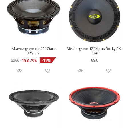
o
r
S
v
g
-
1
Altavoz grave de 12″ Ciare
Medio-grave 12″ Kipus Rocky RK-
2
CW337
124
s
El
El
188,70
€
69
€
-17%
226
€
u
precio
precio
b
original
actual
6
era:
es:
0
226€.
188,70€.
0
/
4