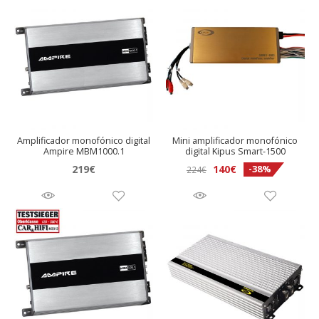
Amplificador monofónico digital
Mini amplificador monofónico
Ampire MBM1000.1
digital Kipus Smart-1500
El
El
219
€
140
€
-38%
224
€
precio
precio
original
actual
era:
es:
224€.
140€.