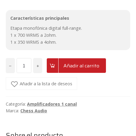
Características principales
Etapa monofónica digital full-range.
1 x 700 WRMS a 2ohm.
1 x 350 WRMS a 4ohm.
−
+
Añadir al carrito
Amplificador
1
canal
Añadir a la lista de deseos
full-
range
Categoría:
Amplificadores 1 canal
Chess
Marca:
Chess Audio
Audio
BRA700.1
2ohm
Sobre el producto