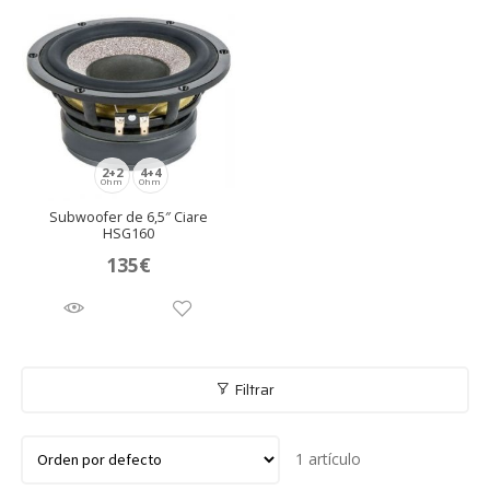
2+2
4+4
Ohm
Ohm
Subwoofer de 6,5″ Ciare
HSG160
135
€
Filtrar
1 artículo