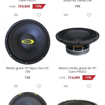
Ciare PW257
Audio ML104/ML108
El
El
159,80
€
79
€
-15%
188
€
precio
precio
original
actual
era:
es:
188€.
159,80€.
Medio-grave 10″ Kipus Siux SX-
Altavoz medio-grave de 10″
100
Ciare PW252
El
El
74
€
114,80
€
-15%
135
€
precio
precio
original
actual
era:
es:
135€.
114,80€.