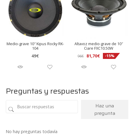
Medio-grave 10″ Kipus Rocky RK-
Altavoz medio-grave de 10″
104
Ciare FXC10.50W
El
El
49
€
81,70
€
-15%
96
€
precio
precio
original
actual
era:
es:
96€.
81,70€.
Preguntas y respuestas
Haz una
pregunta
No hay preguntas todavía