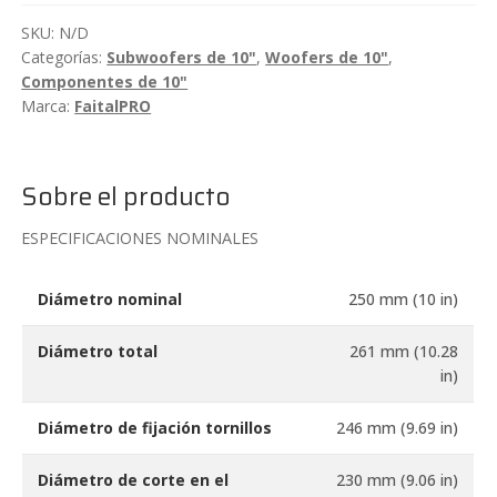
300W
SKU:
N/D
FaitalPRO
Categorías:
Subwoofers de 10"
,
Woofers de 10"
,
10RS350
Componentes de 10"
cantidad
Marca:
FaitalPRO
Sobre el producto
ESPECIFICACIONES NOMINALES
Diámetro nominal
250 mm (10 in)
Diámetro total
261 mm (10.28
in)
Diámetro de fijación tornillos
246 mm (9.69 in)
Diámetro de corte en el
230 mm (9.06 in)