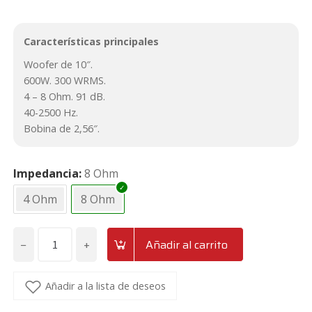
Características principales
Woofer de 10″.
600W. 300 WRMS.
4 – 8 Ohm. 91 dB.
40-2500 Hz.
Bobina de 2,56″.
Impedancia
8 Ohm
4 Ohm
8 Ohm
−
+
Añadir al carrito
Altavoz
grave
de
Añadir a la lista de deseos
10"