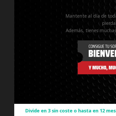
Mantente al día de tod
pierda
Además, tienes muchas
Divide en 3 sin coste o hasta en 12 me