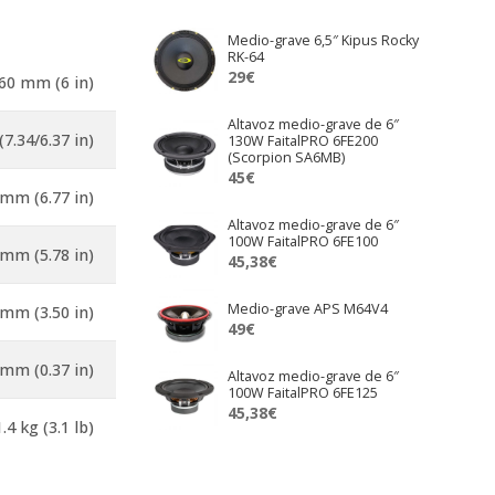
Medio-grave 6,5″ Kipus Rocky
RK-64
29
€
60 mm (6 in)
Altavoz medio-grave de 6″
7.34/6.37 in)
130W FaitalPRO 6FE200
(Scorpion SA6MB)
45
€
mm (6.77 in)
Altavoz medio-grave de 6″
100W FaitalPRO 6FE100
mm (5.78 in)
45,38
€
Medio-grave APS M64V4
 mm (3.50 in)
49
€
 mm (0.37 in)
Altavoz medio-grave de 6″
100W FaitalPRO 6FE125
45,38
€
1.4 kg (3.1 lb)