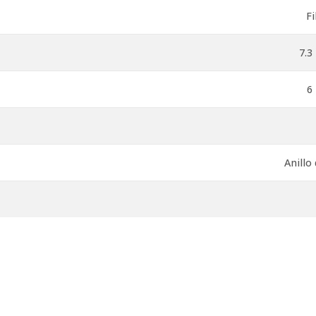
Fi
7.3
6
Anillo