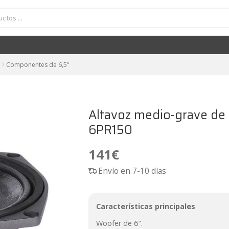
avoz medio-grave de 6" neodimio 150W FaitalPRO 6PR150
141
€
Componentes de 6,5"
Altavoz medio-grave de
6PR150
141
€
Envío en 7-10 días
Características principales
Woofer de 6″.