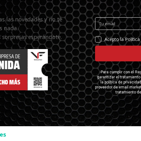
as las novedades y no te
s nada.
 sorpresas esperándote.
ses