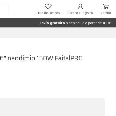
Añadir al carrito
Lista de Deseos
Acceso / Registro
Carrito
Envío gratuito
a peninsula a partir de 100€
 6″ neodimio 150W FaitalPRO