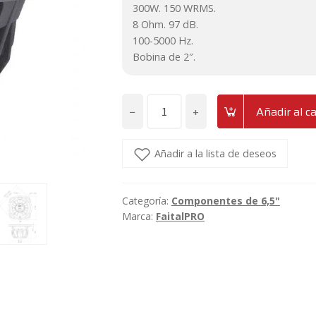
300W. 150 WRMS.
8 Ohm. 97 dB.
100-5000 Hz.
Bobina de 2″.
−
+
Añadir al ca
Altavoz
medio-
grave
Añadir a la lista de deseos
de
6"
Categoría:
Componentes de 6,5"
neodimio
Marca:
FaitalPRO
150W
FaitalPRO
6PR150
cantidad