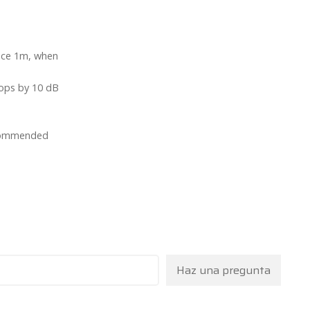
ance 1m, when
rops by 10 dB
recommended
Haz una pregunta