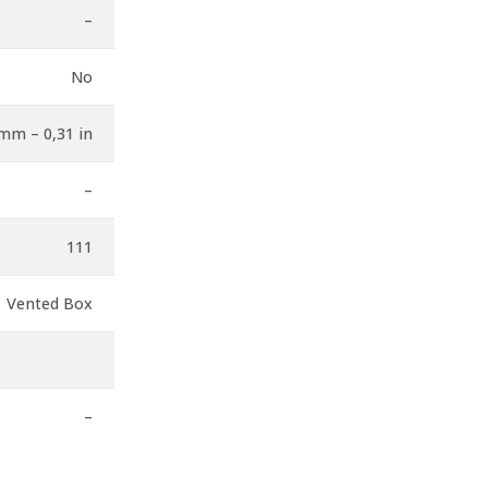
–
No
mm – 0,31 in
–
111
Vented Box
–