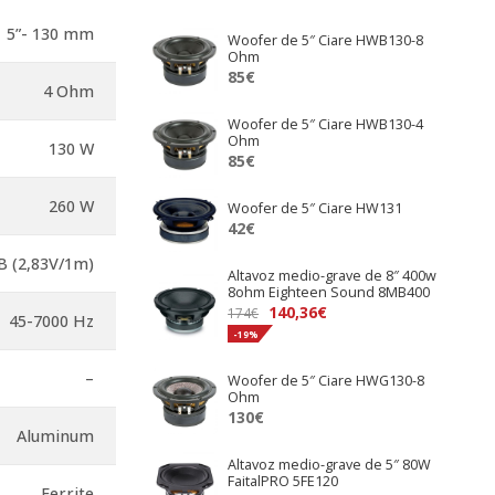
5”- 130 mm
Woofer de 5″ Ciare HWB130-8
Ohm
85
€
4 Ohm
Woofer de 5″ Ciare HWB130-4
Ohm
130 W
85
€
260 W
Woofer de 5″ Ciare HW131
42
€
B (2,83V/1m)
Altavoz medio-grave de 8″ 400w
8ohm Eighteen Sound 8MB400
El
El
140,36
€
174
€
45-7000 Hz
precio
precio
-19%
original
actual
–
Woofer de 5″ Ciare HWG130-8
era:
es:
Ohm
174€.
140,36€.
130
€
Aluminum
Altavoz medio-grave de 5″ 80W
FaitalPRO 5FE120
Ferrite