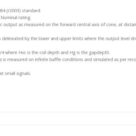
84 (r2003) standard.
Nominal rating.
ic output as measured on the forward central axis of cone, at dist
 delineated by the lower and upper limits where the output level d
/4 where Hvc is the coil depth and Hg is the gapdepth.
z is measured on infinite baffle conditions and simulated as per 
t small signals.