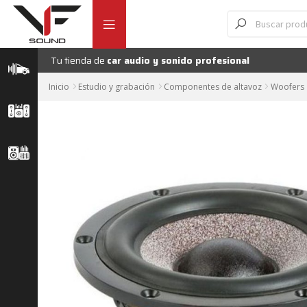
Ir
Ir
Búsqueda
de
a
al
productos
la
contenido
navegación
Tu tienda de
car audio y sonido profesional
Inicio
Estudio y grabación
Componentes de altavoz
Woofers