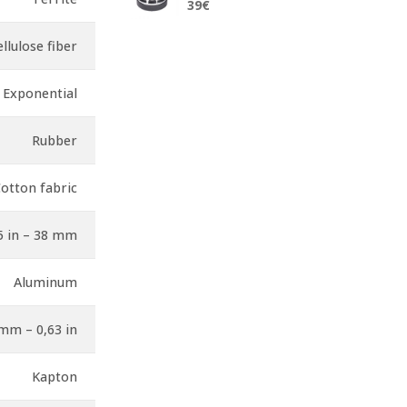
39
€
llulose fiber
Exponential
Rubber
otton fabric
5 in – 38 mm
Aluminum
mm – 0,63 in
Kapton