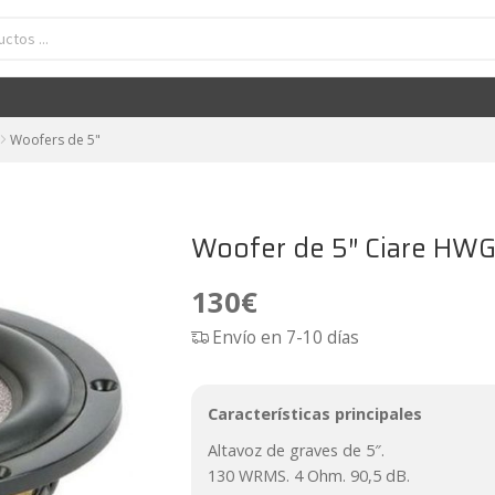
Woofer de 5" Ciare HWG130-4 Ohm
130
€
Woofers de 5"
Woofer de 5″ Ciare HW
130
€
Envío en 7-10 días
Características principales
Altavoz de graves de 5″.
130 WRMS. 4 Ohm. 90,5 dB.