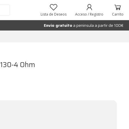
Añadir al carrito
Lista de Deseos
Acceso / Registro
Carrito
Envío gratuito
a peninsula a partir de 100€
G130-4 Ohm