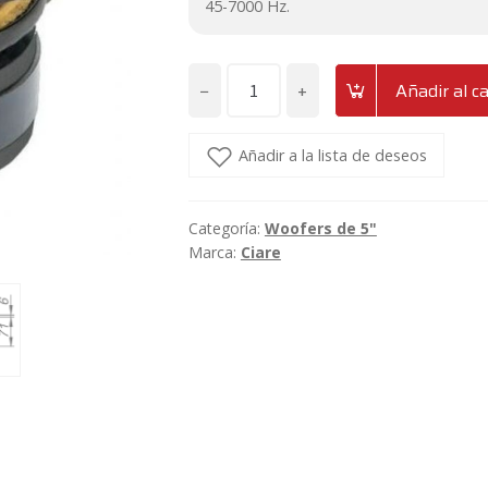
45-7000 Hz.
−
+
Añadir al ca
Woofer
de
5"
Añadir a la lista de deseos
Ciare
HWG130-
Categoría:
Woofers de 5"
4
Marca:
Ciare
Ohm
cantidad