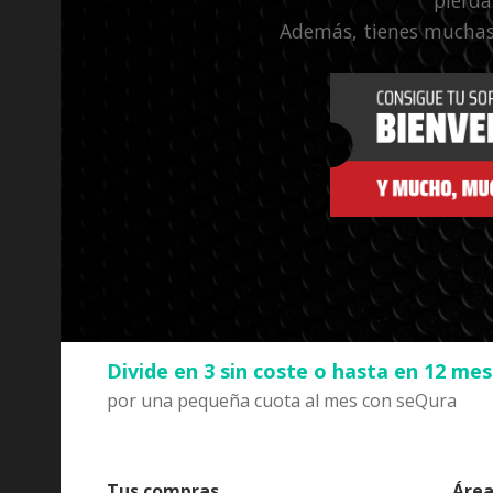
Además, tienes muchas
Divide en 3 sin coste o hasta en 12 me
por una pequeña cuota al mes con seQura
Tus compras
Área