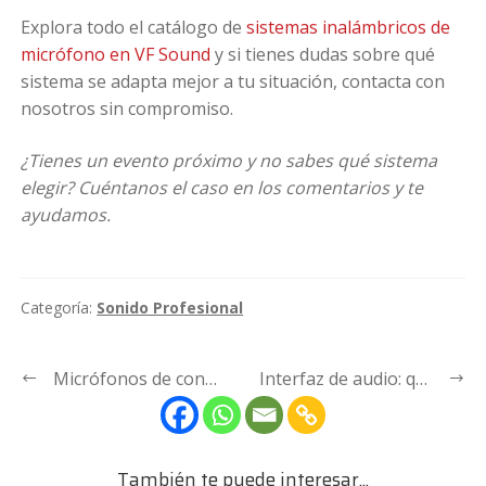
Explora todo el catálogo de
sistemas inalámbricos de
micrófono en VF Sound
y si tienes dudas sobre qué
sistema se adapta mejor a tu situación, contacta con
nosotros sin compromiso.
¿Tienes un evento próximo y no sabes qué sistema
elegir? Cuéntanos el caso en los comentarios y te
ayudamos.
Categoría:
Sonido Profesional
Navegación
Anterior:
Siguiente:
Micrófonos de condensador para grabar en casa: qué son, cómo funcionan y cuál elegir
Interfaz de audio: qué es, para qué sirve y cuál elegir para tu home studio
de
entradas
También te puede interesar...