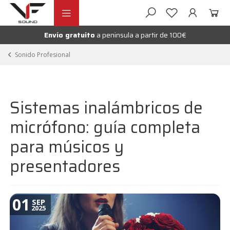
Ir
Ir
andir
a
al
la
contenido
Envío gratuito
a peninsula a partir de 100€
nú
navegación
andir
Sonido Profesional
nú
andir
Sistemas inalámbricos de
nú
micrófono: guía completa
para músicos y
presentadores
01
SEP
2025