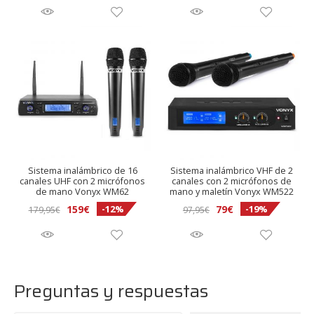
precio
precio
original
actual
original
actual
era:
es:
era:
es:
109€.
104€.
89,95€.
75€.
Sistema inalámbrico de 16
Sistema inalámbrico VHF de 2
canales UHF con 2 micrófonos
canales con 2 micrófonos de
de mano Vonyx WM62
mano y maletín Vonyx WM522
El
El
El
El
159
€
79
€
-12%
-19%
179,95
€
97,95
€
precio
precio
precio
precio
original
actual
original
actual
era:
es:
era:
es:
179,95€.
159€.
97,95€.
79€.
Preguntas y respuestas