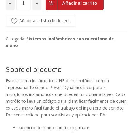
−
+
Añadir al carrito
Sistema
inalámbrico
de
Añadir a la lista de deseos
4x50
canales
Categoría:
Sistemas inalámbricos con micrófono de
UHF
mano
con
4
micrófonos
Sobre el producto
de
mano
Este sistema inalámbrico UHF de microfónica con un
y
impresionante sonido Power Dynamics incorpora 4
micrófonos inalámbricos que pueden funcionar a la vez. Cada
maletín
micrófono lleva un código para identificar fácilmente de quien
Power
es cada micro facilitando el trabajo del ingeniero de sonido.
Dynamics
Excelente calidad para vocalistas y aplicaciones PA.
PD504H
cantidad
4x micro de mano con función mute