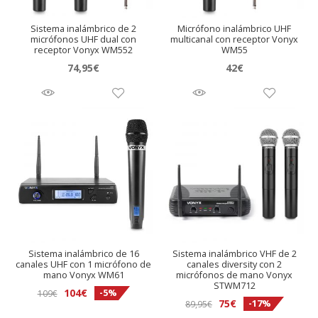
Sistema inalámbrico de 2
Micrófono inalámbrico UHF
micrófonos UHF dual con
multicanal con receptor Vonyx
receptor Vonyx WM552
WM55
74,95
€
42
€
Sistema inalámbrico de 16
Sistema inalámbrico VHF de 2
canales UHF con 1 micrófono de
canales diversity con 2
mano Vonyx WM61
micrófonos de mano Vonyx
STWM712
El
El
104
€
-5%
109
€
El
El
75
€
-17%
89,95
€
precio
precio