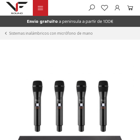
Ir
Ir
andir
a
al
la
contenido
Envío gratuito
a peninsula a partir de 100€
nú
navegación
andir
Sistemas inalámbricos con micrófono de mano
nú
andir
nú