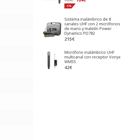
precio
precio
-5%
original
actual
Sistema inalámbrico de 8
era:
es:
canales UHF con 2 micrófonos
109€.
104€.
de mano y maletín Power
Dynamics PD782
215
€
Micrófono inalámbrico UHF
multicanal con receptor Vonyx
WM55
42
€