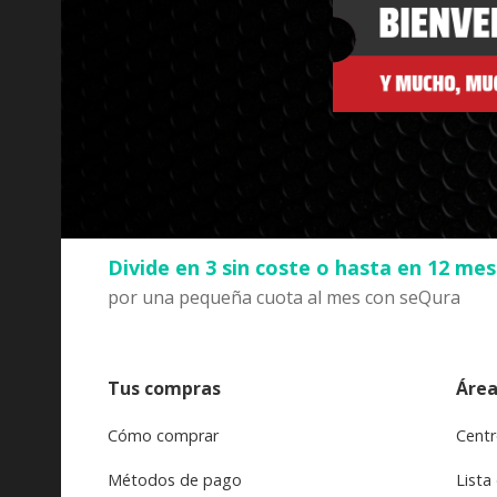
Divide en 3 sin coste o hasta en 12 me
por una pequeña cuota al mes con seQura
Tus compras
Área
Cómo comprar
Centr
Métodos de pago
Lista