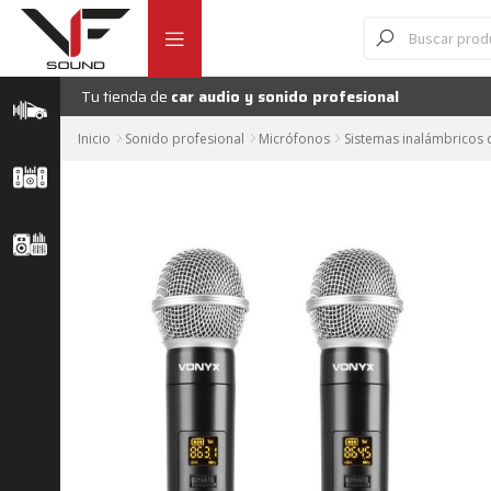
Ir
Ir
Búsqueda
Sistema in
de
a
al
productos
la
contenido
navegación
Tu tienda de
car audio y sonido profesional
Inicio
Sonido profesional
Micrófonos
Sistemas inalámbricos