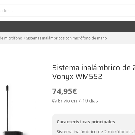
alámbrico de 2 micrófonos UHF dual con receptor Vonyx WM552
74,95
€
 de micrófono
Sistemas inalámbricos con micrófono de mano
Sistema inalámbrico de 
Vonyx WM552
74,95
€
Envío en 7-10 días
Características principales
Sistema inalámbrico de 2 micrófonos U