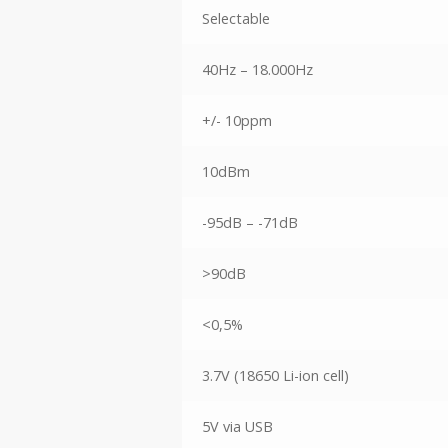
Selectable
40Hz – 18.000Hz
+/- 10ppm
10dBm
-95dB – -71dB
>90dB
<0,5%
3.7V (18650 Li-ion cell)
5V via USB