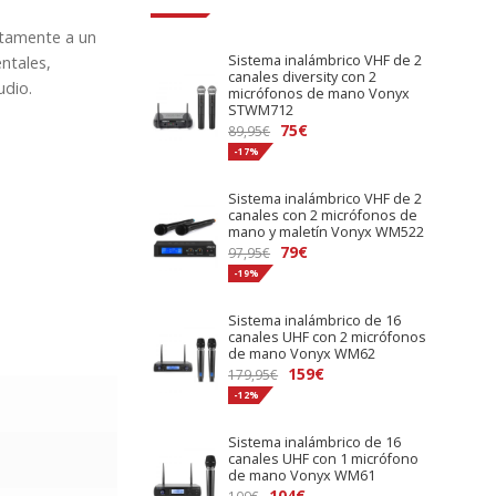
ctamente a un
Sistema inalámbrico VHF de 2
ntales,
canales diversity con 2
udio.
micrófonos de mano Vonyx
STWM712
El
El
75
€
89,95
€
precio
precio
-17%
original
actual
Sistema inalámbrico VHF de 2
era:
es:
canales con 2 micrófonos de
89,95€.
75€.
mano y maletín Vonyx WM522
El
El
79
€
97,95
€
precio
precio
-19%
original
actual
Sistema inalámbrico de 16
era:
es:
canales UHF con 2 micrófonos
97,95€.
79€.
de mano Vonyx WM62
El
El
159
€
179,95
€
precio
precio
-12%
original
actual
Sistema inalámbrico de 16
era:
es:
canales UHF con 1 micrófono
179,95€.
159€.
de mano Vonyx WM61
El
El
104
€
109
€