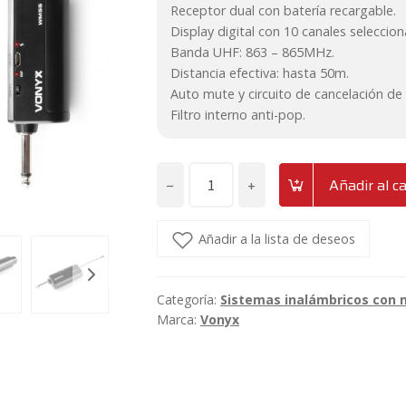
Receptor dual con batería recargable.
Display digital con 10 canales seleccion
Banda UHF: 863 – 865MHz.
Distancia efectiva: hasta 50m.
Auto mute y circuito de cancelación de 
Filtro interno anti-pop.
−
+
Añadir al ca
Sistema
inalámbrico
de
Añadir a la lista de deseos
2
micrófonos
Categoría:
Sistemas inalámbricos con
UHF
Marca:
Vonyx
dual
con
receptor
Vonyx