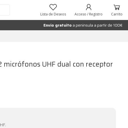
Añadir al carrito
Lista de Deseos
Acceso / Registro
Carrito
Envío gratuito
a peninsula a partir de 100€
2 micrófonos UHF dual con receptor
HF.