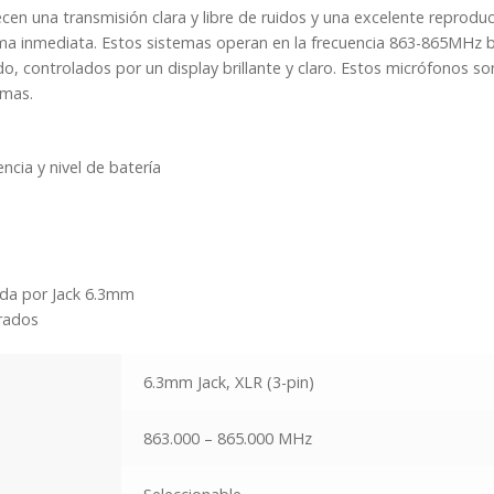
en una transmisión clara y libre de ruidos y una excelente reproduc
cantidad
forma inmediata. Estos sistemas operan en la frecuencia 863-865MHz
do, controlados por un display brillante y claro. Estos micrófonos so
 mas.
cia y nivel de batería
ada por Jack 6.3mm
trados
6.3mm Jack, XLR (3-pin)
863.000 – 865.000 MHz