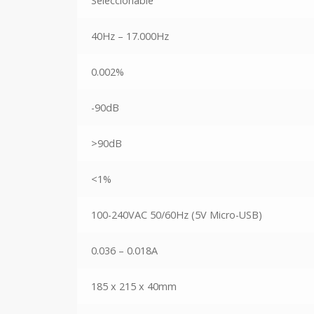
Seleccionable
40Hz – 17.000Hz
0.002%
-90dB
>90dB
<1%
100-240VAC 50/60Hz (5V Micro-USB)
0.036 – 0.018A
185 x 215 x 40mm