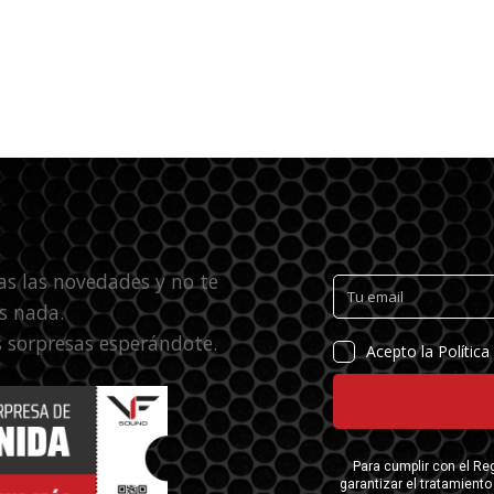
as las novedades y no te
s nada.
 sorpresas esperándote.