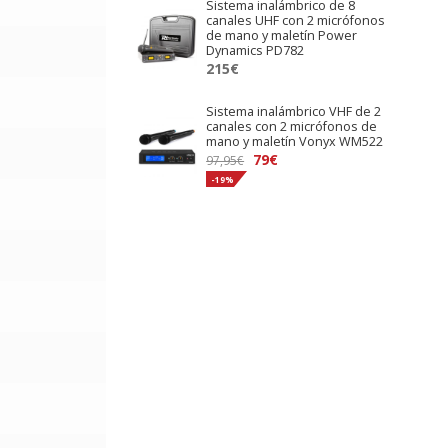
Sistema inalámbrico de 8
canales UHF con 2 micrófonos
de mano y maletín Power
Dynamics PD782
215
€
Sistema inalámbrico VHF de 2
canales con 2 micrófonos de
mano y maletín Vonyx WM522
El
El
79
€
97,95
€
precio
precio
-19%
original
actual
era:
es:
97,95€.
79€.