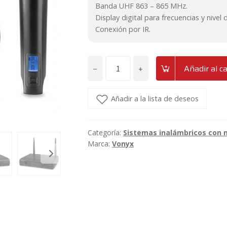
109€.
104€.
Banda UHF 863 – 865 MHz.
Display digital para frecuencias y nivel 
Conexión por IR.
−
+
Añadir al ca
Sistema
inalámbrico
de
Añadir a la lista de deseos
16
canales
Categoría:
Sistemas inalámbricos con
UHF
Marca:
Vonyx
con
1
micrófono
de
mano
Vonyx
WM61