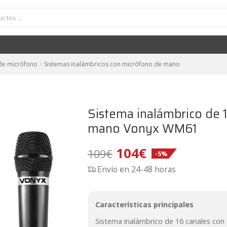
ámbrico de 16 canales UHF con 1 micrófono de mano Vonyx WM61
El
El
104
€
109
€
-5%
precio
precio
original
actual
era:
es:
 de micrófono
Sistemas inalámbricos con micrófono de mano
109€.
104€.
Sistema inalámbrico de 
mano Vonyx WM61
El
El
104
€
109
€
-5%
Envío en 24-48 horas
precio
precio
original
actual
Características principales
era:
es:
Sistema inalámbrico de 16 canales con