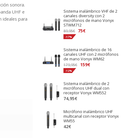
ción sonora.
Sistema inalámbrico VHF de 2
 banda UHF e
canales diversity con 2
n ideales para
micrófonos de mano Vonyx
STWM712
El
El
75
€
89,95
€
precio
precio
-17%
original
actual
Sistema inalámbrico de 16
era:
es:
canales UHF con 2 micrófonos
89,95€.
75€.
de mano Vonyx WM62
El
El
159
€
179,95
€
precio
precio
-12%
original
actual
Sistema inalámbrico de 2
era:
es:
micrófonos UHF dual con
179,95€.
159€.
receptor Vonyx WM552
74,95
€
Micrófono inalámbrico UHF
multicanal con receptor Vonyx
WM55
42
€