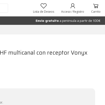
Añadir al carrito
Lista de Deseos
Acceso / Registro
Carrito
Envío gratuito
a peninsula a partir de 100€
HF multicanal con receptor Vonyx
r.