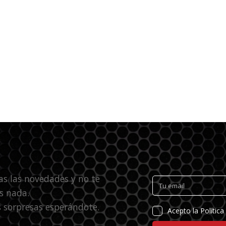
as las novedades y no te
s nada.
 sorpresas esperándote.