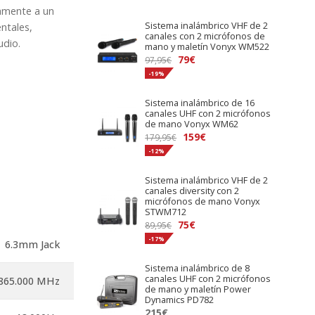
amente a un
Sistema inalámbrico VHF de 2
ntales,
canales con 2 micrófonos de
udio.
mano y maletín Vonyx WM522
El
El
79
€
97,95
€
precio
precio
-19%
original
actual
Sistema inalámbrico de 16
era:
es:
canales UHF con 2 micrófonos
97,95€.
79€.
de mano Vonyx WM62
El
El
159
€
179,95
€
precio
precio
-12%
original
actual
Sistema inalámbrico VHF de 2
era:
es:
canales diversity con 2
179,95€.
159€.
micrófonos de mano Vonyx
STWM712
El
El
75
€
89,95
€
precio
precio
-17%
6.3mm Jack
original
actual
Sistema inalámbrico de 8
era:
es:
canales UHF con 2 micrófonos
 865.000 MHz
89,95€.
75€.
de mano y maletín Power
Dynamics PD782
215
€