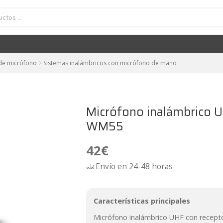
fono inalámbrico UHF multicanal con receptor Vonyx WM55
42
€
 de micrófono
Sistemas inalámbricos con micrófono de mano
Micrófono inalámbrico U
WM55
42
€
Envío en 24-48 horas
Características principales
Micrófono inalámbrico UHF con recepto