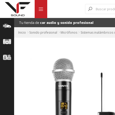
Ir
Ir
Búsqueda
Micró
de
a
al
productos
la
contenido
navegación
Tu tienda de
car audio y sonido profesional
Inicio
Sonido profesional
Micrófonos
Sistemas inalámbricos