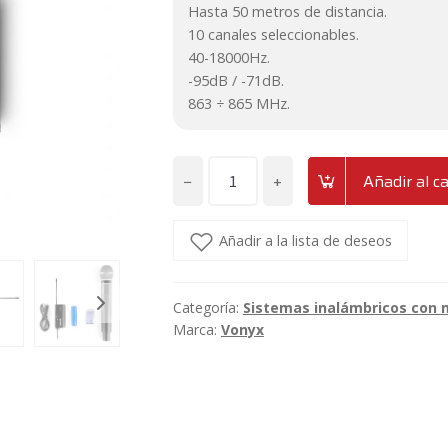
Hasta 50 metros de distancia.
10 canales seleccionables.
40-18000Hz.
-95dB / -71dB.
863 ÷ 865 MHz.
−
+
Añadir al ca
Micrófono
inalámbrico
UHF
Añadir a la lista de deseos
multicanal
con
Categoría:
Sistemas inalámbricos con
receptor
Marca:
Vonyx
Vonyx
WM55
cantidad