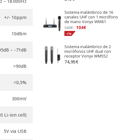
z – 18.000Hz
Sistema inalámbrico de 16
+/- 10ppm
canales UHF con 1 micrófono
de mano Vonyx WM61
El
El
104
€
109
€
10dBm
precio
precio
-5%
original
actual
Sistema inalámbrico de 2
era:
es:
95dB – -71dB
micrófonos UHF dual con
109€.
104€.
receptor Vonyx WM552
74,95
€
>90dB
<0,5%
300mV
0 Li-ion cell)
5V via USB