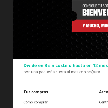
Divide en 3 sin coste o hasta en 12 me
por una pequeña cuota al mes con seQura
Tus compras
Área
Cómo comprar
Centr