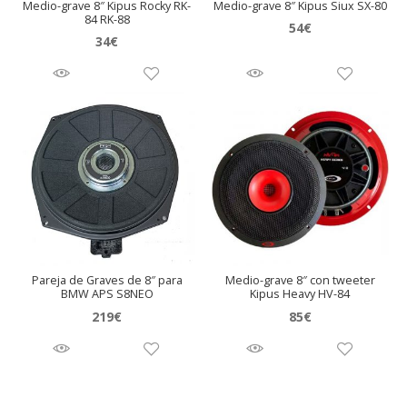
Medio-grave 8″ Kipus Rocky RK-
Medio-grave 8″ Kipus Siux SX-80
84 RK-88
54
€
34
€
Pareja de Graves de 8″ para
Medio-grave 8″ con tweeter
BMW APS S8NEO
Kipus Heavy HV-84
219
€
85
€