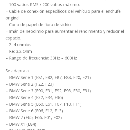
– 100 vatios RMS / 200 vatios máximo.
– Cable de conexión específicos del vehículo para el enchufe
original
– Cono de papel de fibra de vidrio
– Imán de neodimio para aumentar el rendimiento y reducir el
espacio.
– Z: 4 ohmios
– Re: 3.2 Ohm
– Rango de frecuencia: 33Hz – 600Hz
Se adapta a:
– BMW Serie 1 (E81, E82, E87, E88, F20, F21)
– BMW Serie 2 (F22, F23)
– BMW Serie 3 (E90, E91, E92, E93, F30, F31)
– BMW Serie 4 (F32, F34, F36)
– BMW Serie 5 (E60, E61, F07, F10, F11)
– BMW Serie 6 (F06, F12, F13)
– BMW 7 (E65, E66, F01, F02)
– BMW X1 (E84)